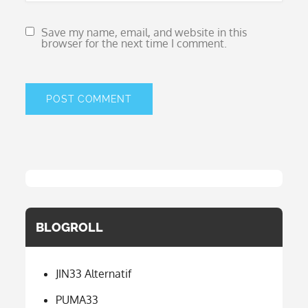
Save my name, email, and website in this
browser for the next time I comment.
BLOGROLL
JIN33 Alternatif
PUMA33