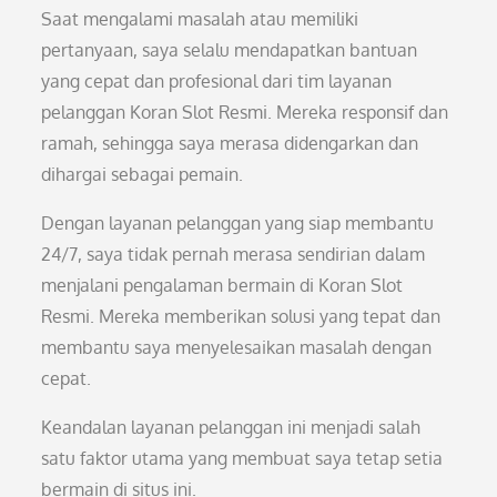
Saat mengalami masalah atau memiliki
pertanyaan, saya selalu mendapatkan bantuan
yang cepat dan profesional dari tim layanan
pelanggan Koran Slot Resmi. Mereka responsif dan
ramah, sehingga saya merasa didengarkan dan
dihargai sebagai pemain.
Dengan layanan pelanggan yang siap membantu
24/7, saya tidak pernah merasa sendirian dalam
menjalani pengalaman bermain di Koran Slot
Resmi. Mereka memberikan solusi yang tepat dan
membantu saya menyelesaikan masalah dengan
cepat.
Keandalan layanan pelanggan ini menjadi salah
satu faktor utama yang membuat saya tetap setia
bermain di situs ini.