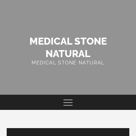
Skip
to
content
MEDICAL STONE
NATURAL
MEDICAL STONE NATURAL