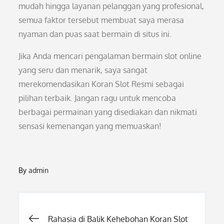
mudah hingga layanan pelanggan yang profesional,
semua faktor tersebut membuat saya merasa
nyaman dan puas saat bermain di situs ini.
Jika Anda mencari pengalaman bermain slot online
yang seru dan menarik, saya sangat
merekomendasikan Koran Slot Resmi sebagai
pilihan terbaik. Jangan ragu untuk mencoba
berbagai permainan yang disediakan dan nikmati
sensasi kemenangan yang memuaskan!
By
admin
Post
Rahasia di Balik Kehebohan Koran Slot