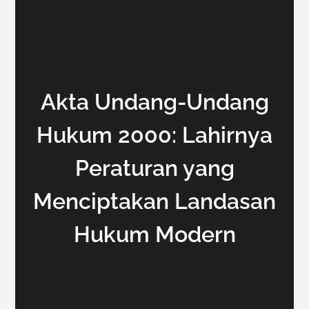
Akta Undang-Undang
Hukum 2000: Lahirnya
Peraturan yang
Menciptakan Landasan
Hukum Modern