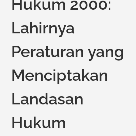
Hukum 2000:
Lahirnya
Peraturan yang
Menciptakan
Landasan
Hukum