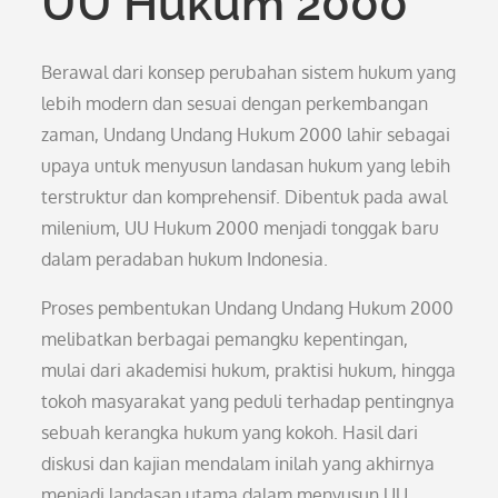
UU Hukum 2000
Berawal dari konsep perubahan sistem hukum yang
lebih modern dan sesuai dengan perkembangan
zaman, Undang Undang Hukum 2000 lahir sebagai
upaya untuk menyusun landasan hukum yang lebih
terstruktur dan komprehensif. Dibentuk pada awal
milenium, UU Hukum 2000 menjadi tonggak baru
dalam peradaban hukum Indonesia.
Proses pembentukan Undang Undang Hukum 2000
melibatkan berbagai pemangku kepentingan,
mulai dari akademisi hukum, praktisi hukum, hingga
tokoh masyarakat yang peduli terhadap pentingnya
sebuah kerangka hukum yang kokoh. Hasil dari
diskusi dan kajian mendalam inilah yang akhirnya
menjadi landasan utama dalam menyusun UU