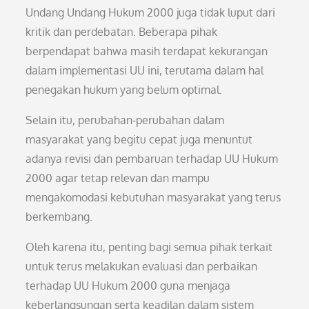
Undang Undang Hukum 2000 juga tidak luput dari
kritik dan perdebatan. Beberapa pihak
berpendapat bahwa masih terdapat kekurangan
dalam implementasi UU ini, terutama dalam hal
penegakan hukum yang belum optimal.
Selain itu, perubahan-perubahan dalam
masyarakat yang begitu cepat juga menuntut
adanya revisi dan pembaruan terhadap UU Hukum
2000 agar tetap relevan dan mampu
mengakomodasi kebutuhan masyarakat yang terus
berkembang.
Oleh karena itu, penting bagi semua pihak terkait
untuk terus melakukan evaluasi dan perbaikan
terhadap UU Hukum 2000 guna menjaga
keberlangsungan serta keadilan dalam sistem