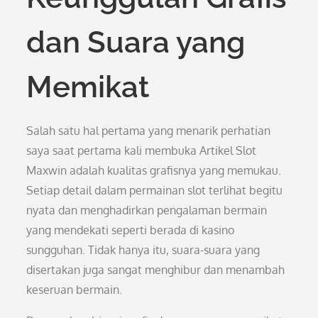
dan Suara yang
Memikat
Salah satu hal pertama yang menarik perhatian
saya saat pertama kali membuka Artikel Slot
Maxwin adalah kualitas grafisnya yang memukau.
Setiap detail dalam permainan slot terlihat begitu
nyata dan menghadirkan pengalaman bermain
yang mendekati seperti berada di kasino
sungguhan. Tidak hanya itu, suara-suara yang
disertakan juga sangat menghibur dan menambah
keseruan bermain.