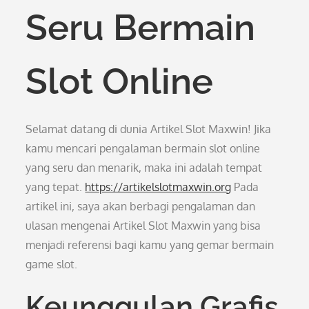
Seru Bermain
Slot Online
Selamat datang di dunia Artikel Slot Maxwin! Jika
kamu mencari pengalaman bermain slot online
yang seru dan menarik, maka ini adalah tempat
yang tepat.
https://artikelslotmaxwin.org
Pada
artikel ini, saya akan berbagi pengalaman dan
ulasan mengenai Artikel Slot Maxwin yang bisa
menjadi referensi bagi kamu yang gemar bermain
game slot.
Keunggulan Grafis