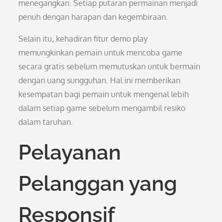
menegangkan. Setiap putaran permainan menjadi
penuh dengan harapan dan kegembiraan.
Selain itu, kehadiran fitur demo play
memungkinkan pemain untuk mencoba game
secara gratis sebelum memutuskan untuk bermain
dengan uang sungguhan. Hal ini memberikan
kesempatan bagi pemain untuk mengenal lebih
dalam setiap game sebelum mengambil resiko
dalam taruhan.
Pelayanan
Pelanggan yang
Responsif