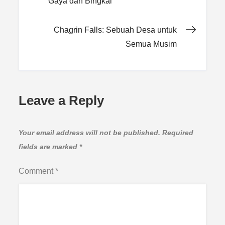
Gaya dan Bingkai
navigation
Chagrin Falls: Sebuah Desa untuk
Semua Musim
Leave a Reply
Your email address will not be published.
Required
fields are marked
*
Comment
*