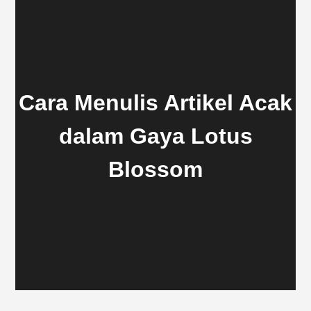
Cara Menulis Artikel Acak
dalam Gaya Lotus
Blossom