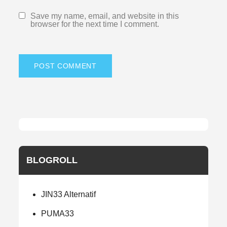
Save my name, email, and website in this
browser for the next time I comment.
BLOGROLL
JIN33 Alternatif
PUMA33