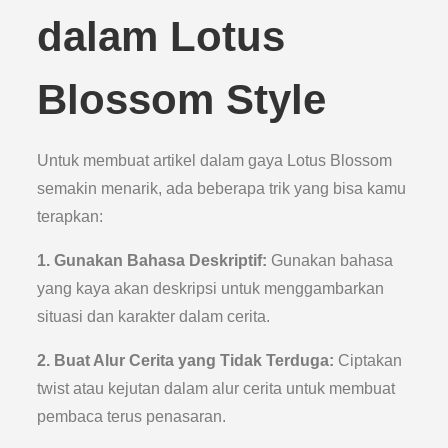
dalam Lotus
Blossom Style
Untuk membuat artikel dalam gaya Lotus Blossom
semakin menarik, ada beberapa trik yang bisa kamu
terapkan:
1. Gunakan Bahasa Deskriptif:
Gunakan bahasa
yang kaya akan deskripsi untuk menggambarkan
situasi dan karakter dalam cerita.
2. Buat Alur Cerita yang Tidak Terduga:
Ciptakan
twist atau kejutan dalam alur cerita untuk membuat
pembaca terus penasaran.