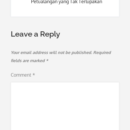
Petualangan yang Tak Terlupakan
Leave a Reply
Your email address will not be published.
Required
fields are marked
*
Comment
*