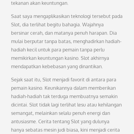
tekanan akan keuntungan.
Saat saya mengaplikasikan teknologi tersebut pada
Slot, dia terlihat begitu bahagia. Wajahnya
bersinar cerah, dan matanya penuh harapan. Dia
mulai berputar tanpa batas, menghadirkan hadiah-
hadiah kecil untuk para pemain tanpa perlu
memikirkan keuntungan kasino. Slot akhirnya
mendapatkan kebebasan yang dinantikan.
Sejak saat itu, Slot menjadi favorit di antara para
pemain kasino. Keunikannya dalam memberikan
hadiah-hadiah tak terduga membuatnya semakin
dicintai. Slot tidak lagi terlihat lesu atau kehilangan
semangat, melainkan selalu penuh energi dan
antusiasme. Cerita tentang Slot yang dulunya
hanya sebatas mesin judi biasa, kini menjadi cerita