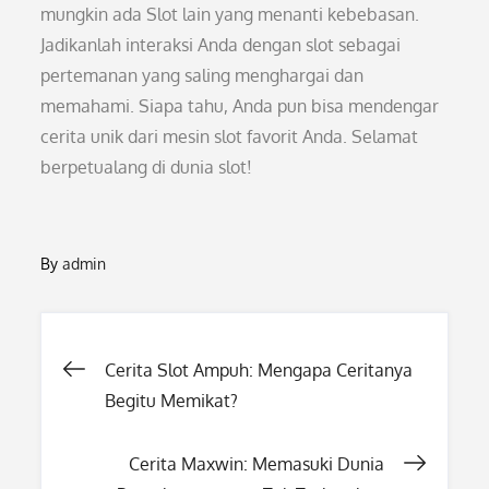
mungkin ada Slot lain yang menanti kebebasan.
Jadikanlah interaksi Anda dengan slot sebagai
pertemanan yang saling menghargai dan
memahami. Siapa tahu, Anda pun bisa mendengar
cerita unik dari mesin slot favorit Anda. Selamat
berpetualang di dunia slot!
By
admin
Post
Cerita Slot Ampuh: Mengapa Ceritanya
Begitu Memikat?
navigation
Cerita Maxwin: Memasuki Dunia