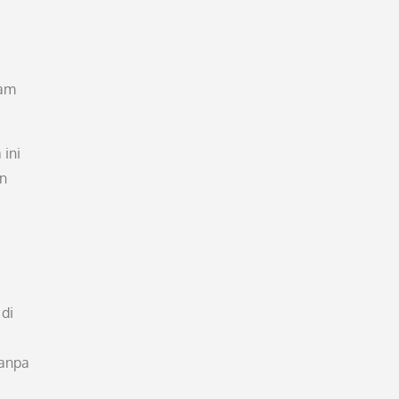
lam
 ini
an
di
tanpa