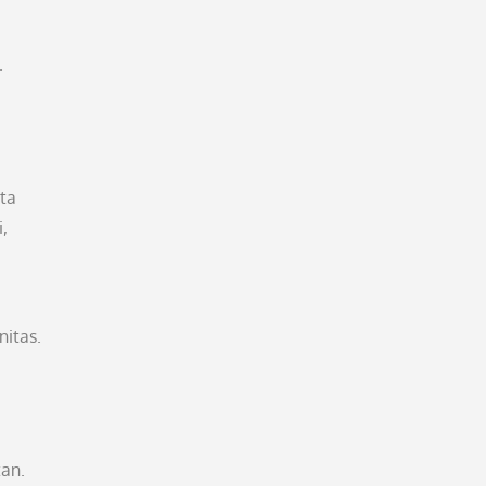
.
ta
,
,
nitas.
an.