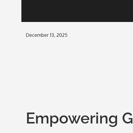
Posted
December 13, 2025
on
Empowering Gir