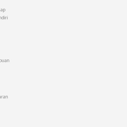
iap
diri
mpuan
aran