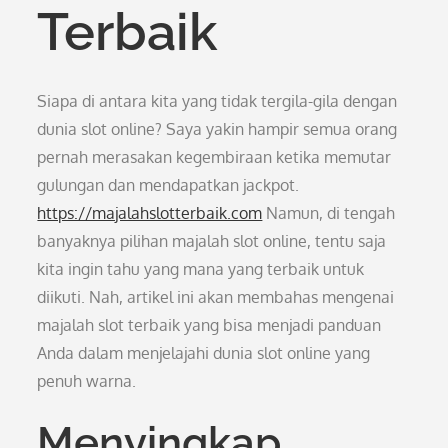
Terbaik
Siapa di antara kita yang tidak tergila-gila dengan
dunia slot online? Saya yakin hampir semua orang
pernah merasakan kegembiraan ketika memutar
gulungan dan mendapatkan jackpot.
https://majalahslotterbaik.com
Namun, di tengah
banyaknya pilihan majalah slot online, tentu saja
kita ingin tahu yang mana yang terbaik untuk
diikuti. Nah, artikel ini akan membahas mengenai
majalah slot terbaik yang bisa menjadi panduan
Anda dalam menjelajahi dunia slot online yang
penuh warna.
Menyingkap