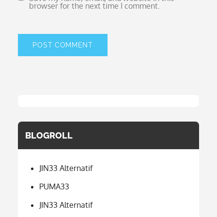
browser for the next time I comment.
BLOGROLL
JIN33 Alternatif
PUMA33
JIN33 Alternatif