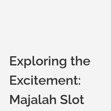
Exploring the
Excitement:
Majalah Slot