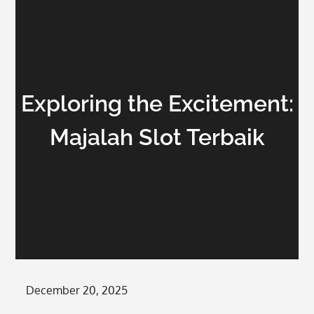
Exploring the Excitement:
Majalah Slot Terbaik
Posted
December 20, 2025
on