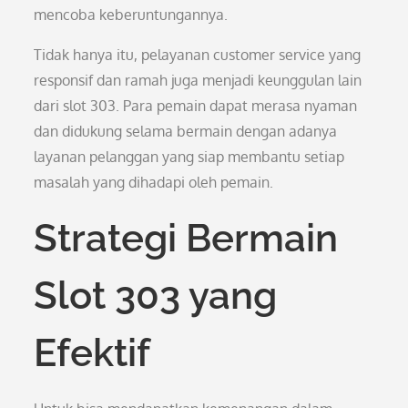
mencoba keberuntungannya.
Tidak hanya itu, pelayanan customer service yang
responsif dan ramah juga menjadi keunggulan lain
dari slot 303. Para pemain dapat merasa nyaman
dan didukung selama bermain dengan adanya
layanan pelanggan yang siap membantu setiap
masalah yang dihadapi oleh pemain.
Strategi Bermain
Slot 303 yang
Efektif