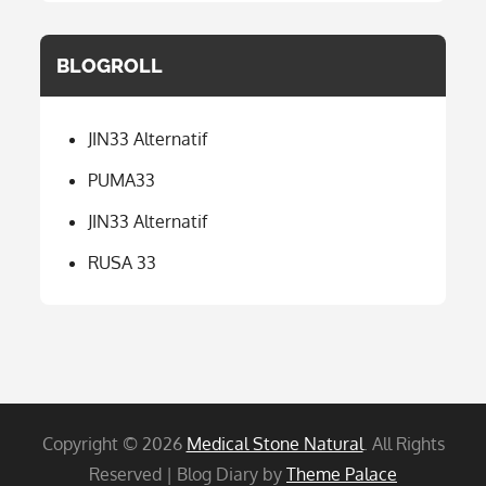
BLOGROLL
JIN33 Alternatif
PUMA33
JIN33 Alternatif
RUSA 33
Copyright © 2026
Medical Stone Natural
. All Rights
Reserved | Blog Diary by
Theme Palace