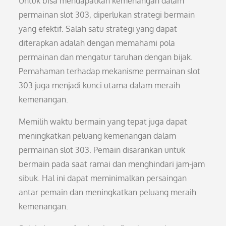
Untuk bisa mendapatkan kemenangan dalam
permainan slot 303, diperlukan strategi bermain
yang efektif. Salah satu strategi yang dapat
diterapkan adalah dengan memahami pola
permainan dan mengatur taruhan dengan bijak.
Pemahaman terhadap mekanisme permainan slot
303 juga menjadi kunci utama dalam meraih
kemenangan.
Memilih waktu bermain yang tepat juga dapat
meningkatkan peluang kemenangan dalam
permainan slot 303. Pemain disarankan untuk
bermain pada saat ramai dan menghindari jam-jam
sibuk. Hal ini dapat meminimalkan persaingan
antar pemain dan meningkatkan peluang meraih
kemenangan.