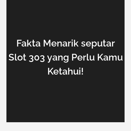
Fakta Menarik seputar
Slot 303 yang Perlu Kamu
Ketahui!