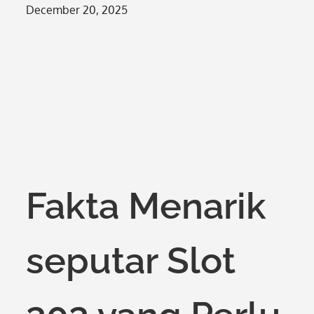
Posted
December 20, 2025
on
Fakta Menarik
seputar Slot