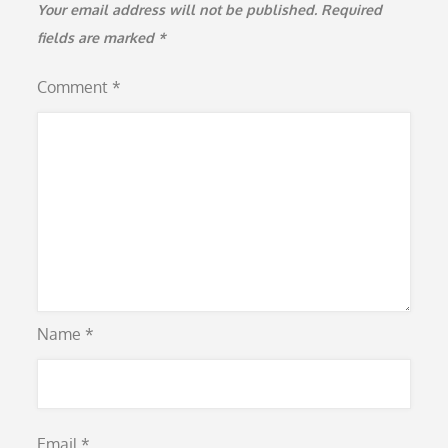
Your email address will not be published.
Required
fields are marked
*
Comment
*
Name
*
Email
*