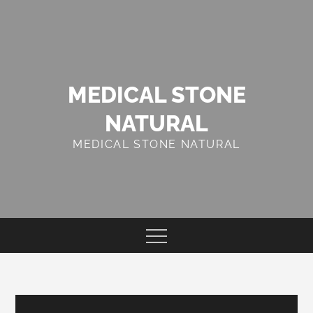
Skip
to
content
MEDICAL STONE
NATURAL
MEDICAL STONE NATURAL