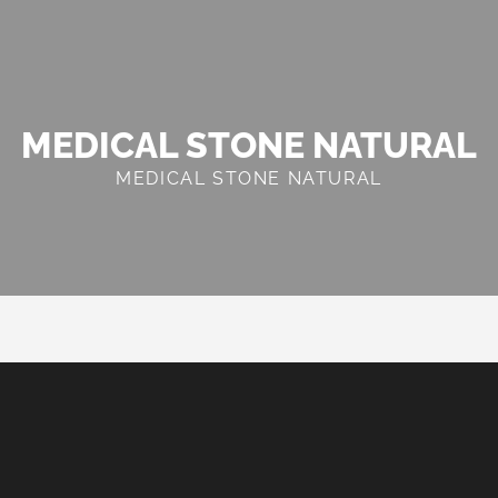
MEDICAL STONE NATURAL
MEDICAL STONE NATURAL