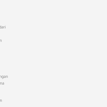
dari
m
angan
ana
am