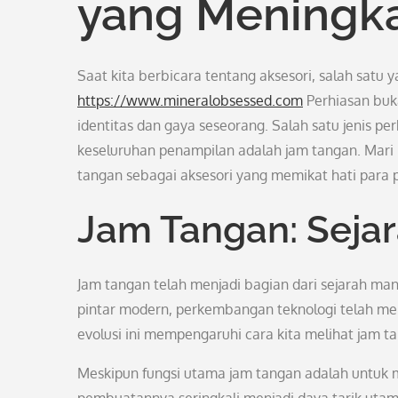
yang Meningk
Saat kita berbicara tentang aksesori, salah satu
https://www.mineralobsessed.com
Perhiasan buk
identitas dan gaya seseorang. Salah satu jenis 
keseluruhan penampilan adalah jam tangan. Mari k
tangan sebagai aksesori yang memikat hati para p
Jam Tangan: Sejar
Jam tangan telah menjadi bagian dari sejarah man
pintar modern, perkembangan teknologi telah me
evolusi ini mempengaruhi cara kita melihat jam t
Meskipun fungsi utama jam tangan adalah untuk 