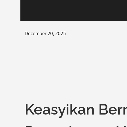
Posted
December 20, 2025
on
Keasyikan Berm