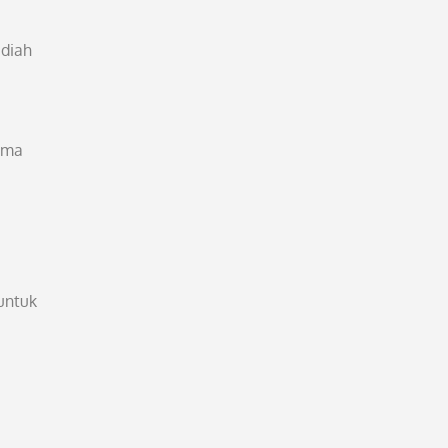
adiah
tema
untuk