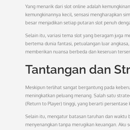
Yang menarik dari slot online adalah kemungkina
kemungkinannya kecil, sensasi mengharapkan sim
besar menjadikan setiap putaran slot penuh deng
Selain itu, variasi tema slot yang beragam juga 
bertema dunia fantasi, petualangan luar angkasa,
memberikan nuansa berbeda dan keseruan tersen
Tantangan dan Str
Meskipun terlihat sangat bergantung pada keberun
meningkatkan peluang menang. Salah satu strateg
(Return to Player) tinggi, yang berarti persenta
Selain itu, mengatur batasan taruhan dan waktu
menyenangkan tanpa merugikan keuangan. Aku se