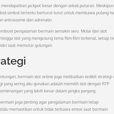
n mendapatkan jackpot besar dengan sekali putaran. Meskipun
bol-simbol tertentu berturut-turut untuk membawa pulang h
an antusiasme dan adrenalin.
membuat pengalaman bermain semakin seru. Mulai dari slot
 hingga slot yang mengusung tema film-film terkenal, setiap 
diri saat memutar gulungan.
ategi
tungan, bermain slot online juga melibatkan sedikit strategi 
i yang sering aku gunakan adalah memilih slot dengan RTP
se kemenangan yang lebih besar dalam jangka panjang.
 bermain juga penting agar pengalaman bermain tetap
lalu memastikan untuk tidak terbawa emosi saat bermain