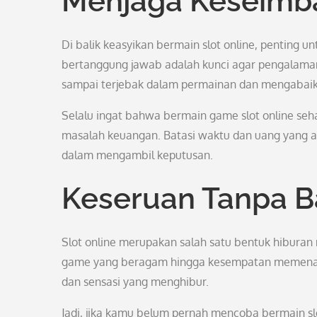
Menjaga Keseimb
Di balik keasyikan bermain slot online, penting 
bertanggung jawab adalah kunci agar pengalama
sampai terjebak dalam permainan dan mengabaika
Selalu ingat bahwa bermain game slot online seh
masalah keuangan. Batasi waktu dan uang yang ak
dalam mengambil keputusan.
Keseruan Tanpa B
Slot online merupakan salah satu bentuk hiburan
game yang beragam hingga kesempatan memenangk
dan sensasi yang menghibur.
Jadi, jika kamu belum pernah mencoba bermain slo