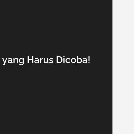
 yang Harus Dicoba!