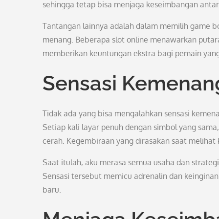
sehingga tetap bisa menjaga keseimbangan antar
Tantangan lainnya adalah dalam memilih game b
menang. Beberapa slot online menawarkan putaran 
memberikan keuntungan ekstra bagi pemain yang
Sensasi Kemenan
Tidak ada yang bisa mengalahkan sensasi kemen
Setiap kali layar penuh dengan simbol yang sama
cerah. Kegembiraan yang dirasakan saat melihat 
Saat itulah, aku merasa semua usaha dan strateg
Sensasi tersebut memicu adrenalin dan keinginan
baru.