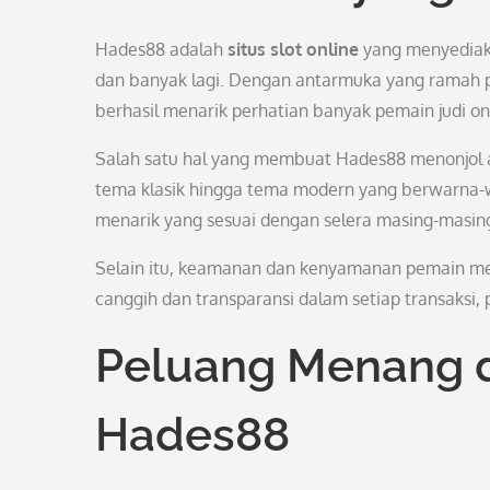
Hades88 adalah
situs slot online
yang menyediakan
dan banyak lagi. Dengan antarmuka yang ramah p
berhasil menarik perhatian banyak pemain judi on
Salah satu hal yang membuat Hades88 menonjol a
tema klasik hingga tema modern yang berwarna-
menarik yang sesuai dengan selera masing-masin
Selain itu, keamanan dan kenyamanan pemain me
canggih dan transparansi dalam setiap transaksi,
Peluang Menang d
Hades88