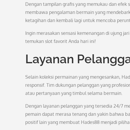
Dengan tampilan grafis yang memukau dan efek s
membawa pengalaman bermain yang mendebarkan
ketagihan dan kembali lagi untuk mencoba perunt
Ingin merasakan sensasi kemenangan di ujung ja
temukan slot favorit Anda hari ini!
Layanan Pelangga
Selain koleksi permainan yang mengesankan, Had
responsif. Tim dukungan pelanggan yang profes
atau pertanyaan yang timbul selama bermain.
Dengan layanan pelanggan yang tersedia 24/7 mela
pemain dapat merasa tenang dan yakin bahwa bant
positif lain yang membuat Hades88 menjadi piliha