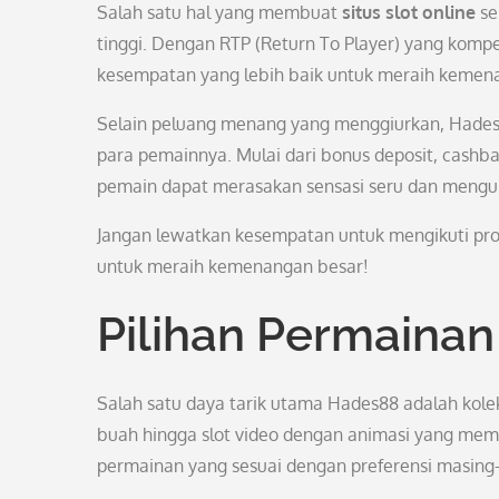
Salah satu hal yang membuat
situs slot online
se
tinggi. Dengan RTP (Return To Player) yang kompe
kesempatan yang lebih baik untuk meraih kemen
Selain peluang menang yang menggiurkan, Hades
para pemainnya. Mulai dari bonus deposit, cashb
pemain dapat merasakan sensasi seru dan mengun
Jangan lewatkan kesempatan untuk mengikuti pr
untuk meraih kemenangan besar!
Pilihan Permainan
Salah satu daya tarik utama Hades88 adalah kolek
buah hingga slot video dengan animasi yang memu
permainan yang sesuai dengan preferensi masing