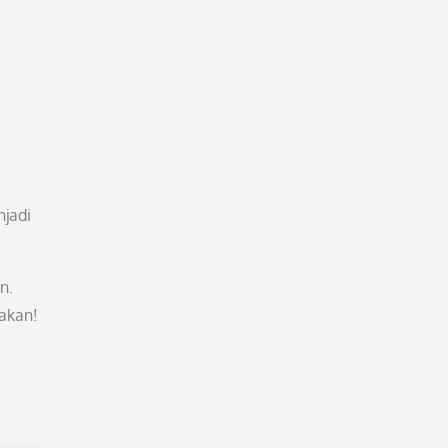
njadi
n.
akan!