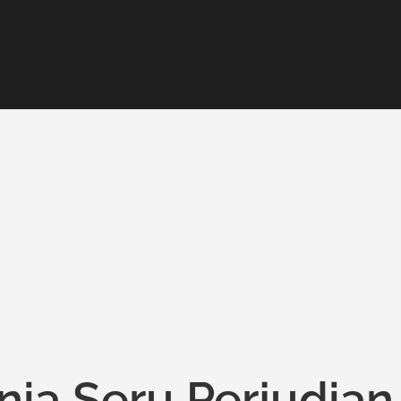
a Seru Perjudian