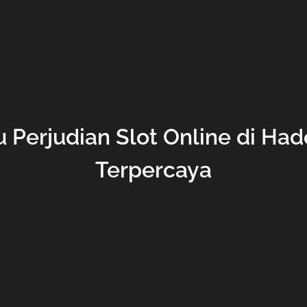
erjudian Slot Online di Hade
Terpercaya