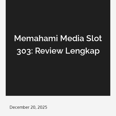
Memahami Media Slot
303: Review Lengkap
Posted
December 20, 2025
on