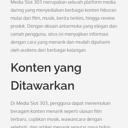
Media Slot 303 merupakan sebuah platform media
daring yang menyediakan berbagai konten hiburan
mulai dari film, musik, berita terkini, hingga review
produk. Dengan desain antarmuka yang elegan dan
ramah pengguna, situs ini menyajikan informasi
dengan cara yang menarik dan mudah dipahami
oleh audiens dari berbagai kalangan.
Konten yang
Ditawarkan
Di Media Slot 303, pengguna dapat menemukan
beragam konten menarik seperti ulasan film
terbaru, cuplikan musik, wawancara dengan
selebriti, dan artikel menarik seputar gaya hidup.