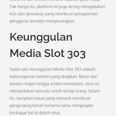
Tak hanya itu, platform ini juga sering mengadakan
kuis dan giveaway yang membuat pengalaman
pengguna semakin menyenangkan.
Keunggulan
Media Slot 303
Salah satu keunggulan Media Slot 303 adalah
keberagaman konten yang disajikan. Mulai dari
konten ringan hingga artikel mendalam, situs ini
menyediakan sesuatu untuk setiap orang. Selain
itu, tampilan visual yang menarik membuat
pengunjung betah berlama-lama menjelajahi
berbagai hal di dalam situs.