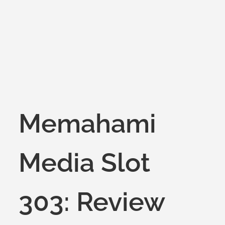
Memahami
Media Slot
303: Review