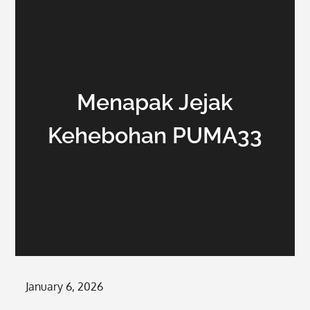
Menapak Jejak
Kehebohan PUMA33
Posted
January 6, 2026
on