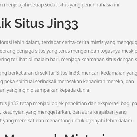
enjelajahi setiap sudut situs yang penuh rahasia ini.
lik Situs Jin33
orasi lebih dalam, terdapat cerita-cerita mistis yang menggu
 seorang penjaga situs yang terus mengemban tugasnya meski
ering terlihat di malam hari, menjaga keamanan situs dengan s
ang berkeliaran di sekitar Situs Jin33, mencari kedamaian yan
ng peka spiritual seringkali merasakan kehadiran mereka, dan
n yang ingin disampaikan kepada dunia.
tus Jin33 tetap menjadi objek penelitian dan eksplorasi bagi p
, kesunyian yang menggetarkan, dan aura keajaiban yang
 yang memikat dan menantang untuk dijelajahi lebih dalam.