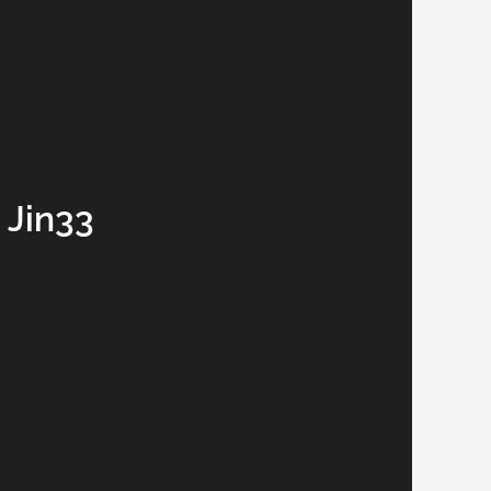
 Jin33