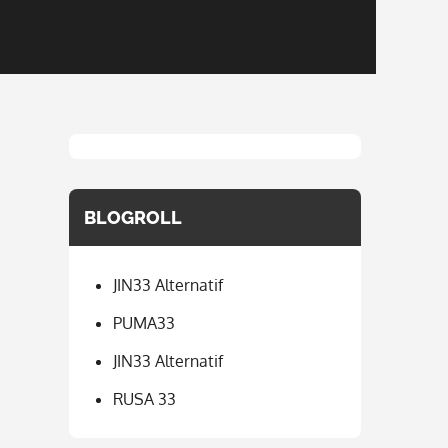
BLOGROLL
JIN33 Alternatif
PUMA33
JIN33 Alternatif
RUSA 33