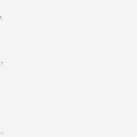
r,
an
ni