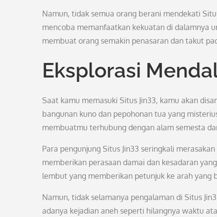
Namun, tidak semua orang berani mendekati Situ
mencoba memanfaatkan kekuatan di dalamnya untuk
membuat orang semakin penasaran dan takut pa
Eksplorasi Mendal
Saat kamu memasuki Situs Jin33, kamu akan dis
bangunan kuno dan pepohonan tua yang misterius
membuatmu terhubung dengan alam semesta dan d
Para pengunjung Situs Jin33 seringkali merasakan
memberikan perasaan damai dan kesadaran yang
lembut yang memberikan petunjuk ke arah yang 
Namun, tidak selamanya pengalaman di Situs Jin
adanya kejadian aneh seperti hilangnya waktu atau