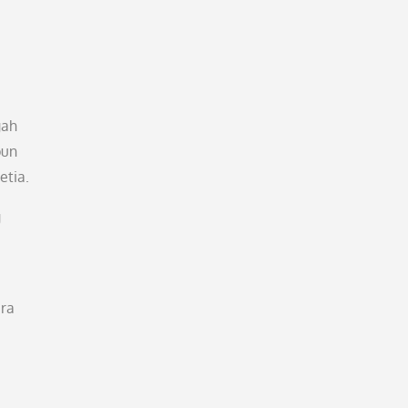
gah
pun
etia.
g
ara