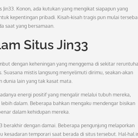
s Jin33. Konon, ada kutukan yang mengikat siapapun yang
 kepentingan pribadi. Kisah-kisah tragis pun mulai terseba
da saat yang bersamaan.
am Situs Jin33
ambut dengan keheningan yang menggema di sekitar reruntuh
. Suasana mistis langsung menyelimuti dirimu, seakan-akan
unia lain yang tak kasat mata.
 adanya energi positif yang mengalir melalui tubuh mereka,
 lebih dalam. Beberapa bahkan mengaku mendengar bisikan
benar dalam kehidupan mereka.
33 berakhir dengan damai. Beberapa pengunjung melaporkan
 kesadaran temporari saat berada di situs tersebut. Hal-hal i