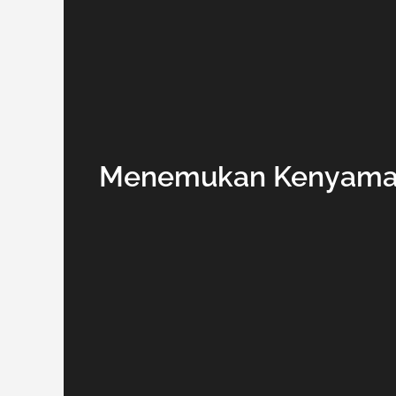
Menemukan Kenyaman