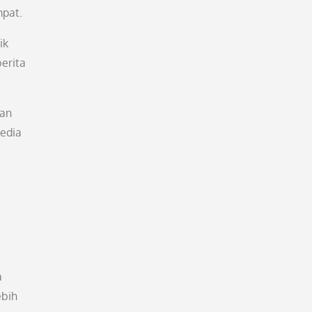
mpat.
ik
erita
kan
media
a
ebih