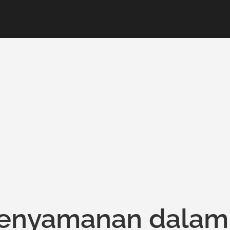
enyamanan dalam