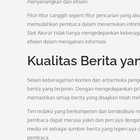
menyenangkan dan efisien.
Fitur-fitur canggih seperti fitur pencarian yang ak
memudahkan pembaca dalam menemukan informas
Slot Akurat tidak hanya mengedepankan keberag
efisien dalam mengakses informasi.
Kualitas Berita ya
Selain keberagaman konten dan antarmuka penggu
berita yang terjamin. Dengan mengedepankan prin
memastikan setiap berita yang disajikan telah me
Tim redaksi yang berkompeten dan berdedikasi men
pembaca dapat merasa yakin dan percaya dengan i
media ini sebagai sumber berita yang tepercaya
pembaca.