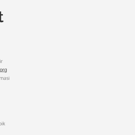
t
ir
.org
rmasi
pik