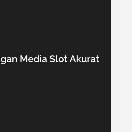
n Media Slot Akurat