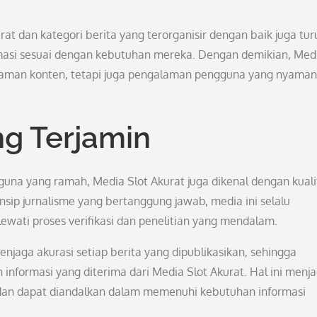
urat dan kategori berita yang terorganisir dengan baik juga tur
i sesuai dengan kebutuhan mereka. Dengan demikian, Med
aman konten, tetapi juga pengalaman pengguna yang nyaman
ng Terjamin
na yang ramah, Media Slot Akurat juga dikenal dengan kuali
sip jurnalisme yang bertanggung jawab, media ini selalu
lewati proses verifikasi dan penelitian yang mendalam.
jaga akurasi setiap berita yang dipublikasikan, sehingga
nformasi yang diterima dari Media Slot Akurat. Hal ini menj
 dan dapat diandalkan dalam memenuhi kebutuhan informasi