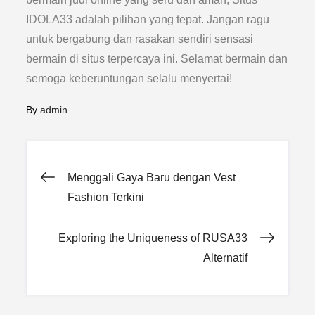
IDOLA33 adalah pilihan yang tepat. Jangan ragu
untuk bergabung dan rasakan sendiri sensasi
bermain di situs terpercaya ini. Selamat bermain dan
semoga keberuntungan selalu menyertai!
By
admin
Post
Menggali Gaya Baru dengan Vest
Fashion Terkini
navigation
Exploring the Uniqueness of RUSA33
Alternatif