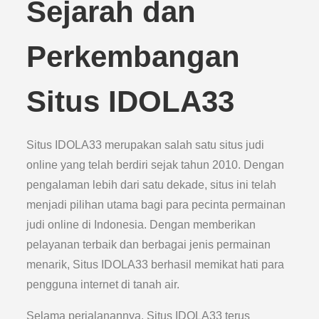
Sejarah dan
Perkembangan
Situs IDOLA33
Situs IDOLA33 merupakan salah satu situs judi
online yang telah berdiri sejak tahun 2010. Dengan
pengalaman lebih dari satu dekade, situs ini telah
menjadi pilihan utama bagi para pecinta permainan
judi online di Indonesia. Dengan memberikan
pelayanan terbaik dan berbagai jenis permainan
menarik, Situs IDOLA33 berhasil memikat hati para
pengguna internet di tanah air.
Selama perjalanannya, Situs IDOLA33 terus