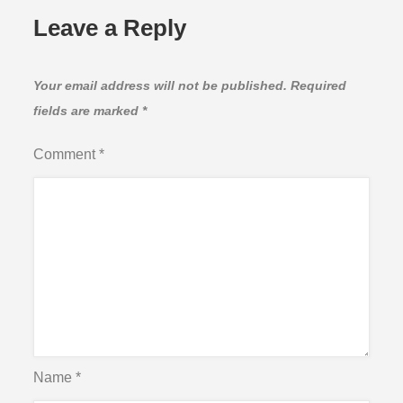
Leave a Reply
Your email address will not be published.
Required
fields are marked
*
Comment
*
Name
*