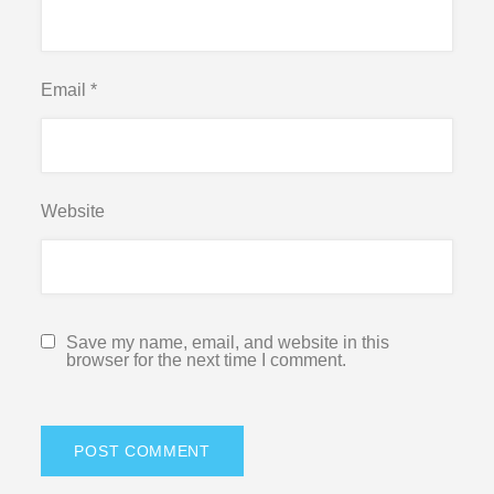
Email
*
Website
Save my name, email, and website in this
browser for the next time I comment.