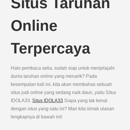
Situs Taruhan
Online
Terpercaya
Halo pembaca setia, sudah siap untuk menjelajahi
dunia taruhan online yang menarik? Pada
kesempatan kali ini, kita akan membahas sebuah
situs judi online yang sedang naik daun, yaitu Situs
IDOLA33.
Situs IDOLA33
Siapa yang tak kenal
dengan situs yang satu ini? Mari kita simak ulasan
lengkapnya di bawah ini!