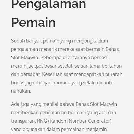
Pengalaman
Pemain
Sudah banyak pemain yang mengungkapkan
pengalaman menarik mereka saat bermain Bahas
Slot Maxwin. Beberapa di antaranya berhasil
meraih jackpot besar setelah sekian lama bertahan
dan bersabar. Keseruan saat mendapatkan putaran
bonus juga menjadi momen yang selalu dinanti-
nantikan.
Ada juga yang menilai bahwa Bahas Slot Maxwin
memberikan pengalaman bermain yang adil dan
transparan. RNG (Random Number Generator)
yang digunakan dalam permainan menjamin