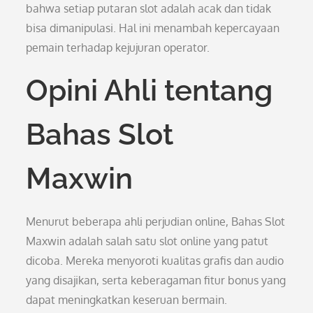
bahwa setiap putaran slot adalah acak dan tidak
bisa dimanipulasi. Hal ini menambah kepercayaan
pemain terhadap kejujuran operator.
Opini Ahli tentang
Bahas Slot
Maxwin
Menurut beberapa ahli perjudian online, Bahas Slot
Maxwin adalah salah satu slot online yang patut
dicoba. Mereka menyoroti kualitas grafis dan audio
yang disajikan, serta keberagaman fitur bonus yang
dapat meningkatkan keseruan bermain.