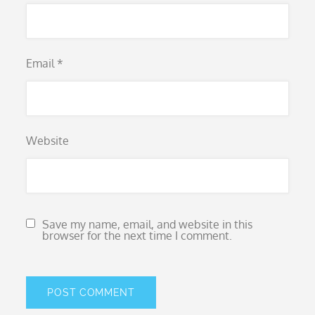
Email
*
Website
Save my name, email, and website in this
browser for the next time I comment.