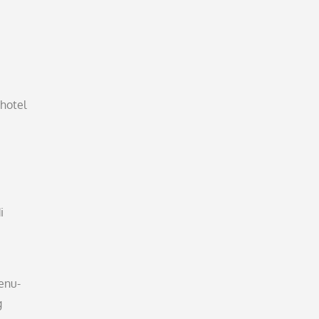
hotel
i
enu-
g