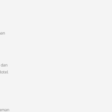
man
 dan
Hotel
laman