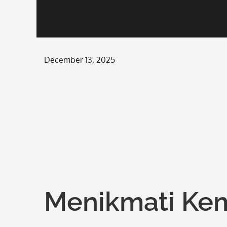
Posted
December 13, 2025
on
Menikmati Ke