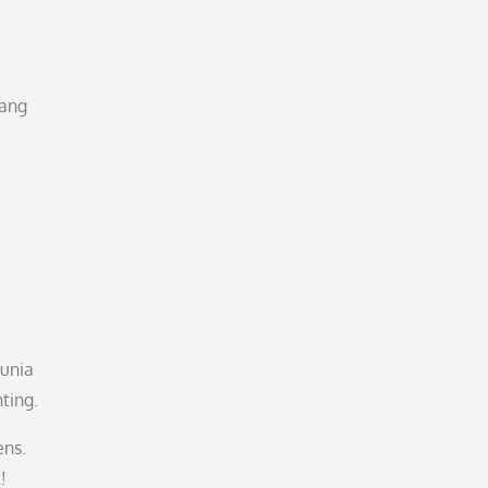
tang
unia
ting.
ens.
!