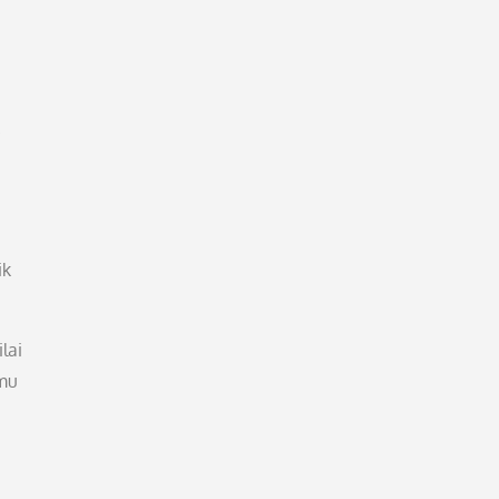
ik
lai
lmu