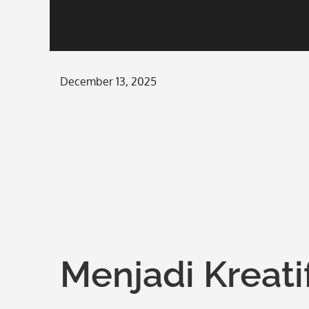
Posted
December 13, 2025
on
Menjadi Kreati