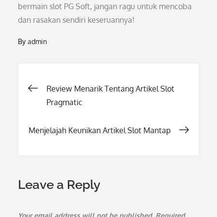
bermain slot PG Soft, jangan ragu untuk mencoba
dan rasakan sendiri keseruannya!
By
admin
Post
Review Menarik Tentang Artikel Slot
Pragmatic
navigation
Menjelajah Keunikan Artikel Slot Mantap
Leave a Reply
Your email address will not be published.
Required