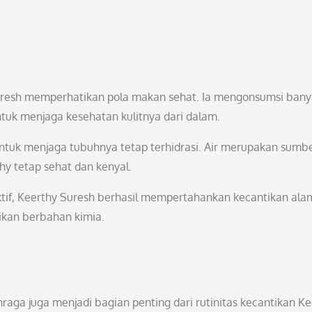
Suresh memperhatikan pola makan sehat. Ia mengonsumsi ban
ntuk menjaga kesehatan kulitnya dari dalam.
untuk menjaga tubuhnya tetap terhidrasi. Air merupakan sumb
thy tetap sehat dan kenyal.
tif, Keerthy Suresh berhasil mempertahankan kecantikan ala
ikan berbahan kimia.
raga juga menjadi bagian penting dari rutinitas kecantikan K