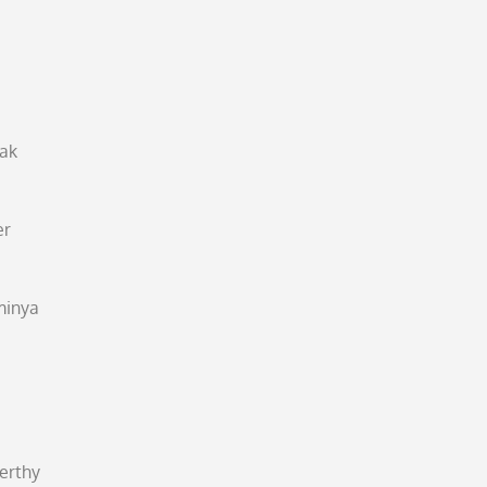
yak
er
minya
eerthy