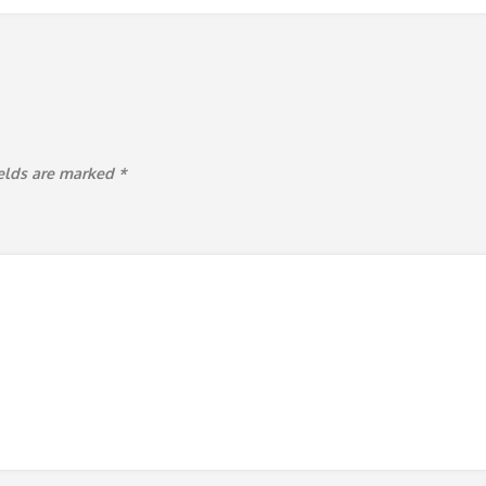
ields are marked
*