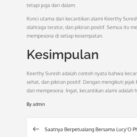
tetapi juga dari dalam.
Kunci utama dari kecantikan alami Keerthy Suresh
olahraga teratur, dan pikiran positif. Semua it
mempesona di setiap kesempatan.
Kesimpulan
Keerthy Suresh adalah contoh nyata bahwa kecanti
sehat, dan pikiran positif. Dengan mengikuti jejak
dan mempesona. Ingat, kecantikan alami adalah h
By
admin
Saatnya Berpetualang Bersama Lucy’O P
Post