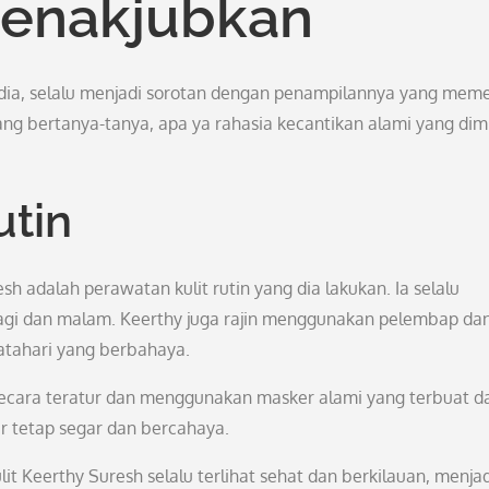
Menakjubkan
 India, selalu menjadi sorotan dengan penampilannya yang mem
g bertanya-tanya, apa ya rahasia kecantikan alami yang dimi
utin
sh adalah perawatan kulit rutin yang dia lakukan. Ia selalu
gi dan malam. Keerthy juga rajin menggunakan pelembap da
matahari yang berbahaya.
 secara teratur dan menggunakan masker alami yang terbuat da
r tetap segar dan bercahaya.
t Keerthy Suresh selalu terlihat sehat dan berkilauan, menjad