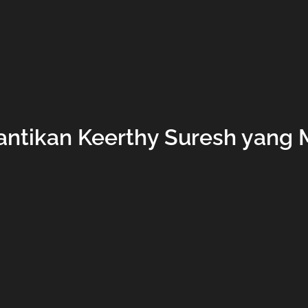
antikan Keerthy Suresh yang