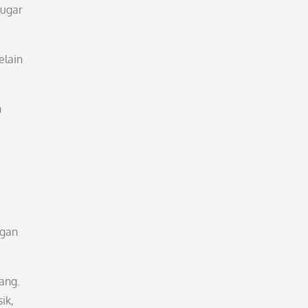
bugar
elain
n
ngan
ang.
ik,