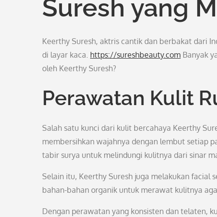
Suresh yang 
Keerthy Suresh, aktris cantik dan berbakat dari
di layar kaca.
https://sureshbeauty.com
Banyak yan
oleh Keerthy Suresh?
Perawatan Kulit R
Salah satu kunci dari kulit bercahaya Keerthy Sure
membersihkan wajahnya dengan lembut setiap pa
tabir surya untuk melindungi kulitnya dari sinar 
Selain itu, Keerthy Suresh juga melakukan facial
bahan-bahan organik untuk merawat kulitnya aga
Dengan perawatan yang konsisten dan telaten, kuli