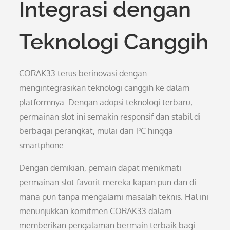
Integrasi dengan
Teknologi Canggih
CORAK33 terus berinovasi dengan
mengintegrasikan teknologi canggih ke dalam
platformnya. Dengan adopsi teknologi terbaru,
permainan slot ini semakin responsif dan stabil di
berbagai perangkat, mulai dari PC hingga
smartphone.
Dengan demikian, pemain dapat menikmati
permainan slot favorit mereka kapan pun dan di
mana pun tanpa mengalami masalah teknis. Hal ini
menunjukkan komitmen CORAK33 dalam
memberikan pengalaman bermain terbaik bagi