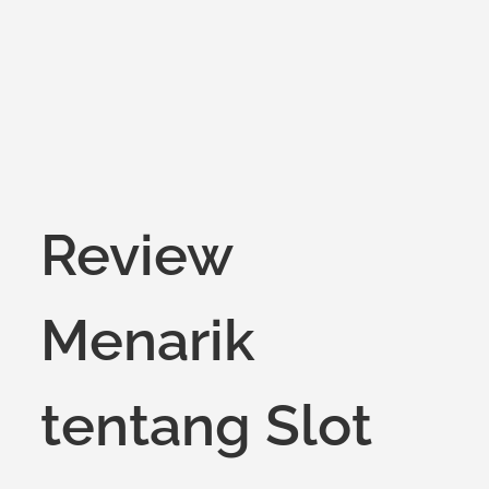
Review
Menarik
tentang Slot