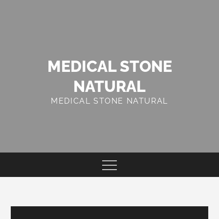
Skip
to
content
MEDICAL STONE
NATURAL
MEDICAL STONE NATURAL