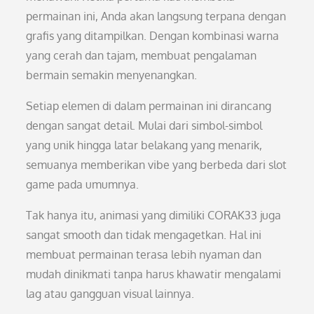
permainan ini, Anda akan langsung terpana dengan
grafis yang ditampilkan. Dengan kombinasi warna
yang cerah dan tajam, membuat pengalaman
bermain semakin menyenangkan.
Setiap elemen di dalam permainan ini dirancang
dengan sangat detail. Mulai dari simbol-simbol
yang unik hingga latar belakang yang menarik,
semuanya memberikan vibe yang berbeda dari slot
game pada umumnya.
Tak hanya itu, animasi yang dimiliki CORAK33 juga
sangat smooth dan tidak mengagetkan. Hal ini
membuat permainan terasa lebih nyaman dan
mudah dinikmati tanpa harus khawatir mengalami
lag atau gangguan visual lainnya.