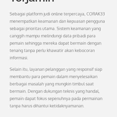
Sebagai platform judi online terpercaya, CORAK33
menempatkan keamanan dan kepuasan pengguna
sebagai prioritas utama. Sistem keamanan yang
canggih mampu melindungi data pribadi para
pemain sehingga mereka dapat bermain dengan
tenang tanpa perlu khawatir akan kebocoran
informasi.
Selain itu, layanan pelanggan yang responsif siap
membantu para pemain dalam menyelesaikan
berbagai masalah yang mungkin timbul saat
bermain. Dengan dukungan teknis yang handal,
pemain dapat fokus sepenuhnya pada permainan
tanpa harus dihantui ketidaknyamanan.