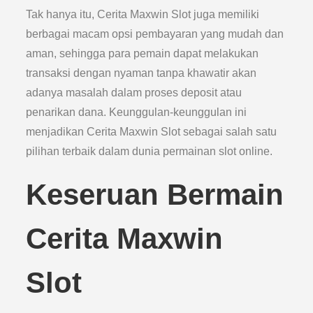
Tak hanya itu, Cerita Maxwin Slot juga memiliki
berbagai macam opsi pembayaran yang mudah dan
aman, sehingga para pemain dapat melakukan
transaksi dengan nyaman tanpa khawatir akan
adanya masalah dalam proses deposit atau
penarikan dana. Keunggulan-keunggulan ini
menjadikan Cerita Maxwin Slot sebagai salah satu
pilihan terbaik dalam dunia permainan slot online.
Keseruan Bermain
Cerita Maxwin
Slot