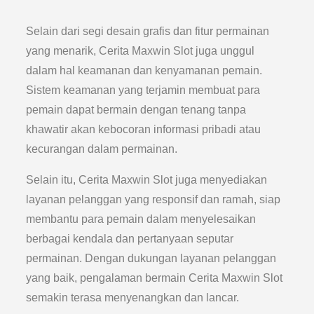
Selain dari segi desain grafis dan fitur permainan
yang menarik, Cerita Maxwin Slot juga unggul
dalam hal keamanan dan kenyamanan pemain.
Sistem keamanan yang terjamin membuat para
pemain dapat bermain dengan tenang tanpa
khawatir akan kebocoran informasi pribadi atau
kecurangan dalam permainan.
Selain itu, Cerita Maxwin Slot juga menyediakan
layanan pelanggan yang responsif dan ramah, siap
membantu para pemain dalam menyelesaikan
berbagai kendala dan pertanyaan seputar
permainan. Dengan dukungan layanan pelanggan
yang baik, pengalaman bermain Cerita Maxwin Slot
semakin terasa menyenangkan dan lancar.