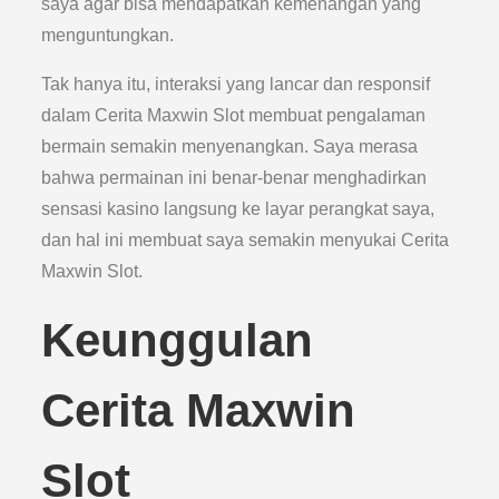
saya agar bisa mendapatkan kemenangan yang
menguntungkan.
Tak hanya itu, interaksi yang lancar dan responsif
dalam Cerita Maxwin Slot membuat pengalaman
bermain semakin menyenangkan. Saya merasa
bahwa permainan ini benar-benar menghadirkan
sensasi kasino langsung ke layar perangkat saya,
dan hal ini membuat saya semakin menyukai Cerita
Maxwin Slot.
Keunggulan
Cerita Maxwin
Slot