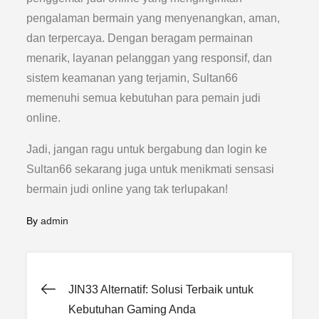
pengalaman bermain yang menyenangkan, aman,
dan terpercaya. Dengan beragam permainan
menarik, layanan pelanggan yang responsif, dan
sistem keamanan yang terjamin, Sultan66
memenuhi semua kebutuhan para pemain judi
online.
Jadi, jangan ragu untuk bergabung dan login ke
Sultan66 sekarang juga untuk menikmati sensasi
bermain judi online yang tak terlupakan!
By
admin
Post
JIN33 Alternatif: Solusi Terbaik untuk
Kebutuhan Gaming Anda