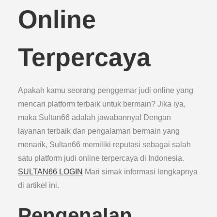
Online
Terpercaya
Apakah kamu seorang penggemar judi online yang
mencari platform terbaik untuk bermain? Jika iya,
maka Sultan66 adalah jawabannya! Dengan
layanan terbaik dan pengalaman bermain yang
menarik, Sultan66 memiliki reputasi sebagai salah
satu platform judi online terpercaya di Indonesia.
SULTAN66 LOGIN
Mari simak informasi lengkapnya
di artikel ini.
Pengenalan