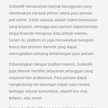
Sultan66 menawarkan banyak keunggulan yang
membuatnya menjadi pilihan utama para pemain
judi online. Salah satunya adalah sistem keamanan
yang terjamin, sehingga para pemain dapat bermain
tanpa khawatir mengenai data pribadi mereka.
Selain itu, platform ini juga menawarkan beragam
bonus dan promosi menarik yang dapat
meningkatkan peluang kemenangan para pemain.
Dibandingkan dengan platform sejenis, Sultan66
juga dikenal memiliki pelayanan pelanggan yang
responsif dan profesional. Para pemain dapat
menghubungi tim dukungan kapan saja melalui
berbagai saluran komunikasi, seperti live chat,
telepon, atau email.