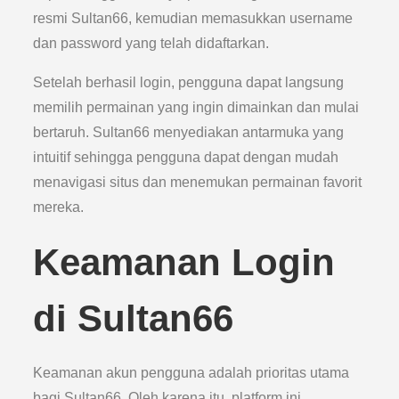
resmi Sultan66, kemudian memasukkan username
dan password yang telah didaftarkan.
Setelah berhasil login, pengguna dapat langsung
memilih permainan yang ingin dimainkan dan mulai
bertaruh. Sultan66 menyediakan antarmuka yang
intuitif sehingga pengguna dapat dengan mudah
menavigasi situs dan menemukan permainan favorit
mereka.
Keamanan Login
di Sultan66
Keamanan akun pengguna adalah prioritas utama
bagi Sultan66. Oleh karena itu, platform ini