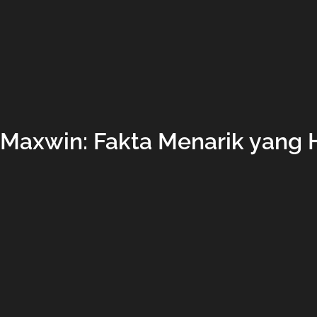
t Maxwin: Fakta Menarik yang