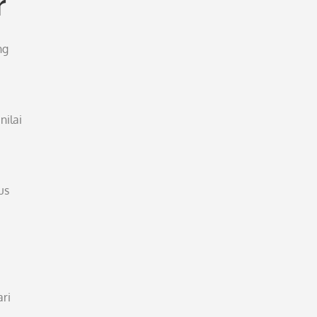
r
ng
nilai
us
ari