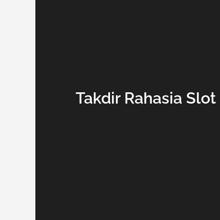
Takdir Rahasia Slo