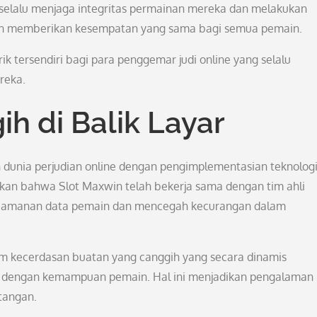
elalu menjaga integritas permainan mereka dan melakukan
ran memberikan kesempatan yang sama bagi semua pemain.
ik tersendiri bagi para penggemar judi online yang selalu
reka.
ih di Balik Layar
 dunia perjudian online dengan pengimplementasian teknolog
rkan bahwa Slot Maxwin telah bekerja sama dengan tim ahli
eamanan data pemain dan mencegah kecurangan dalam
stem kecerdasan buatan yang canggih yang secara dinamis
ai dengan kemampuan pemain. Hal ini menjadikan pengalaman
tangan.