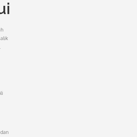
ui
ah
alik
.
li
 dan