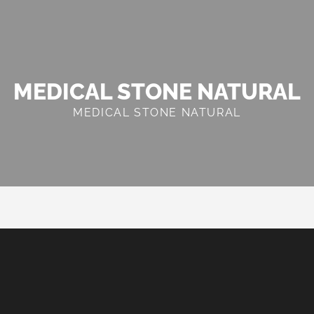
MEDICAL STONE NATURAL
MEDICAL STONE NATURAL