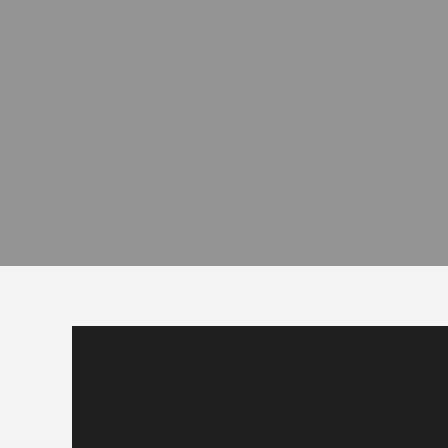
Skip
to
content