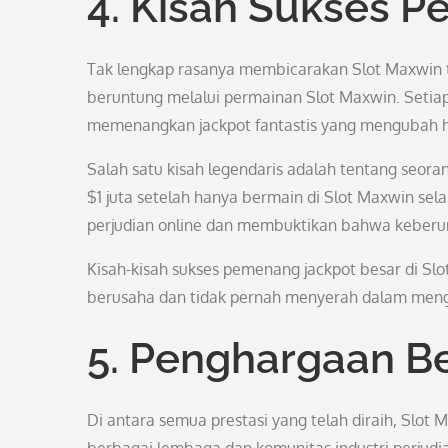
4. Kisah Sukses 
Tak lengkap rasanya membicarakan Slot Maxwin t
beruntung melalui permainan Slot Maxwin. Setiap
memenangkan jackpot fantastis yang mengubah hi
Salah satu kisah legendaris adalah tentang seor
$1 juta setelah hanya bermain di Slot Maxwin sel
perjudian online dan membuktikan bahwa keberu
Kisah-kisah sukses pemenang jackpot besar di Slo
berusaha dan tidak pernah menyerah dalam meng
5. Penghargaan B
Di antara semua prestasi yang telah diraih, Slot