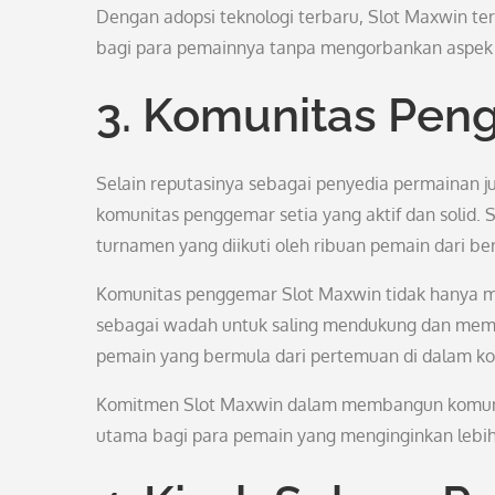
Dengan adopsi teknologi terbaru, Slot Maxwin t
bagi para pemainnya tanpa mengorbankan aspek
3. Komunitas Pen
Selain reputasinya sebagai penyedia permainan jud
komunitas penggemar setia yang aktif dan solid.
turnamen yang diikuti oleh ribuan pemain dari be
Komunitas penggemar Slot Maxwin tidak hanya me
sebagai wadah untuk saling mendukung dan memba
pemain yang bermula dari pertemuan di dalam ko
Komitmen Slot Maxwin dalam membangun komunita
utama bagi para pemain yang menginginkan lebih 