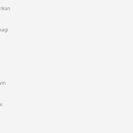
rikan
bagi
win
ai