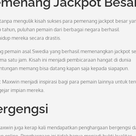
Pemenang Jackpot Besa
anpa mengulik kisah sukses para pemenang jackpot besar ya
 tahun, puluhan pemain dari berbagai negara berhasil
dup mereka secara drastis.
ang pemain asal Swedia yang berhasil memenangkan jackpot se
ama satu jam. Kisah ini menjadi pembicaraan hangat di dunia
ntungan memang bisa datang kapan saja kepada siapapun.
t Maxwin menjadi inspirasi bagi para pemain lainnya untuk ter
ejar impian mereka.
ergengsi
 Maxwin juga kerap kali mendapatkan penghargaan bergengsi d