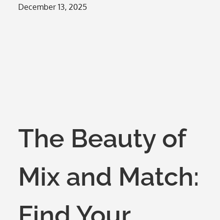
Posted
December 13, 2025
on
The Beauty of
Mix and Match:
Find Your