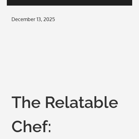
Posted
December 13, 2025
on
The Relatable
Chef: