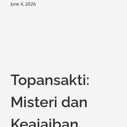
Posted
June 4, 2026
on
Topansakti:
Misteri dan
Keajaiban