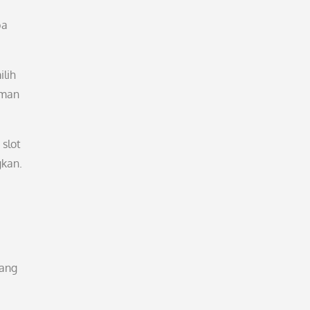
ba
ilih
aman
slot
kan.
yang