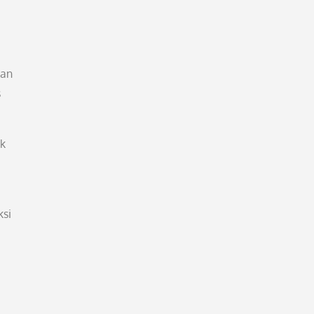
san
s
uk
ksi