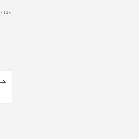
situs