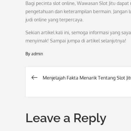
Bagi pecinta slot online, Wawasan Slot Jitu da
pengetahuan dan keterampilan bermain. Jangan lu
judi online yang terpercaya.
Sekian artikel kali ini, semoga informasi yang s
menyimak! Sampai jumpa di artikel selanjutnya!
By
admin
Menjelajah Fakta Menarik Tentang Slot Jit
Post
navigation
Leave a Reply