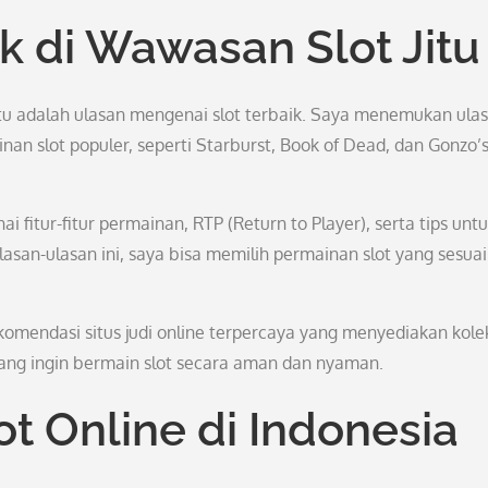
k di Wawasan Slot Jitu
itu adalah ulasan mengenai slot terbaik. Saya menemukan ula
an slot populer, seperti Starburst, Book of Dead, dan Gonzo’
i fitur-fitur permainan, RTP (Return to Player), serta tips unt
n-ulasan ini, saya bisa memilih permainan slot yang sesuai
komendasi situs judi online terpercaya yang menyediakan kole
yang ingin bermain slot secara aman dan nyaman.
 Online di Indonesia