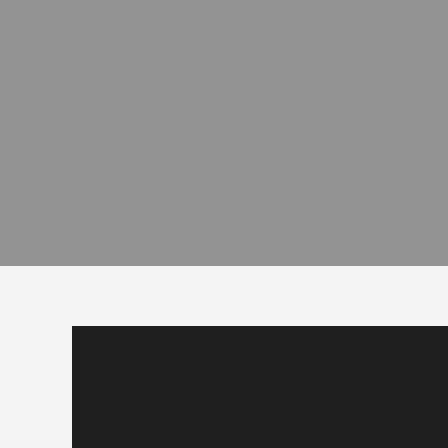
Skip
to
content