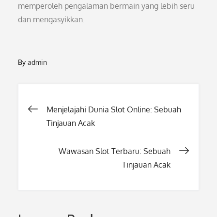
memperoleh pengalaman bermain yang lebih seru
dan mengasyikkan.
By
admin
Post
Menjelajahi Dunia Slot Online: Sebuah
Tinjauan Acak
navigation
Wawasan Slot Terbaru: Sebuah
Tinjauan Acak