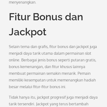
menyenangkan.
Fitur Bonus dan
Jackpot
Selain tema dan grafis, fitur bonus dan jackpot juga
menjadi daya tarik utama dalam permainan slot
online. Berbagai jenis bonus seperti putaran gratis,
bonus kemenangan, dan fitur khusus lainnya
membuat permainan semakin menarik. Pemain
memiliki kesempatan untuk memenangkan hadiah
besar melalui fitur-fitur bonus ini.
Tidak hanya itu, jackpot progresif juga menjadi daya
tarik tersendiri. Jackpot yang terus bertambah