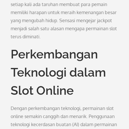
setiap kali ada taruhan membuat para pemain
memiliki harapan untuk meraih kemenangan besar
yang mengubah hidup. Sensasi mengejar jackpot
menjadi salah satu alasan mengapa permainan slot
terus diminati.
Perkembangan
Teknologi dalam
Slot Online
Dengan perkembangan teknologi, permainan slot
online semakin canggih dan menarik. Penggunaan
teknologi kecerdasan buatan (AI) dalam permainan