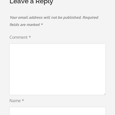
Leave a Reply
Your email address will not be published.
Required
fields are marked
*
Comment
*
Name
*