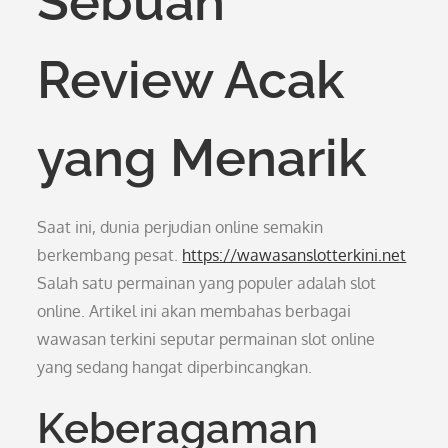
Sebuah
Review Acak
yang Menarik
Saat ini, dunia perjudian online semakin
berkembang pesat.
https://wawasanslotterkini.net
Salah satu permainan yang populer adalah slot
online. Artikel ini akan membahas berbagai
wawasan terkini seputar permainan slot online
yang sedang hangat diperbincangkan.
Keberagaman