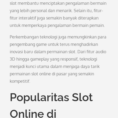
slot membantu menciptakan pengalaman bermain
yang lebih personal dan menarik. Selain itu, fitur-
fitur interaktif juga semakin banyak diterapkan
untuk memperkaya pengalaman bermain pemain.
Perkembangan teknologi juga memungkinkan para
pengembang game untuk terus menghadirkan
inovasi baru dalam permainan slot. Dari fitur audio
3D hingga gameplay yang responsif, teknologi
menjadi kunci utama dalam menjaga daya tarik
permainan slot online di pasar yang semakin
kompetitif.
Popularitas Slot
Online di