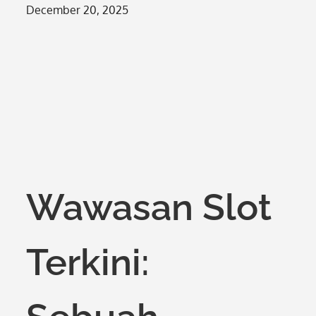
Posted
December 20, 2025
on
Wawasan Slot
Terkini: