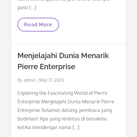
pasti […]
RATU898
Read More
LOGIN:
Akses
Mudah
Dan
Cepat
Menjelajahi Dunia Menarik
Untuk
Pengalaman
Pierre Enterprise
Bermain
Terbaik
Posted
By
admin
May 17, 2026
on
Exploring the Fascinating World of Pierre
Enterprise Menjelajahi Dunia Menarik Pierre
Enterprise Selamat datang, pembaca yang
budiman! Apa yang terlintas di benakmu
ketika mendengar nama […]