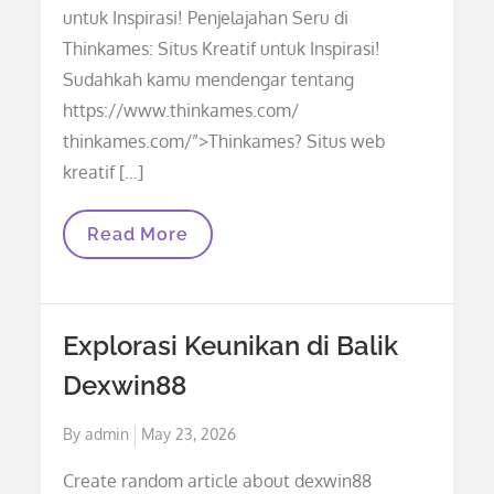
untuk Inspirasi! Penjelajahan Seru di
Thinkames: Situs Kreatif untuk Inspirasi!
Sudahkah kamu mendengar tentang
https://www.thinkames.com/
thinkames.com/”>Thinkames? Situs web
kreatif […]
Penjelajahan
Read More
Seru
Di
Thinkames:
Situs
Kreatif
Explorasi Keunikan di Balik
Untuk
Inspirasi!
Dexwin88
Posted
By
admin
May 23, 2026
on
Create random article about dexwin88