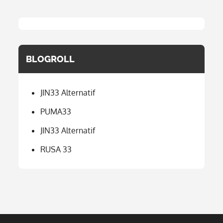
Dunia
Virtual
BLOGROLL
JIN33 Alternatif
PUMA33
JIN33 Alternatif
RUSA 33