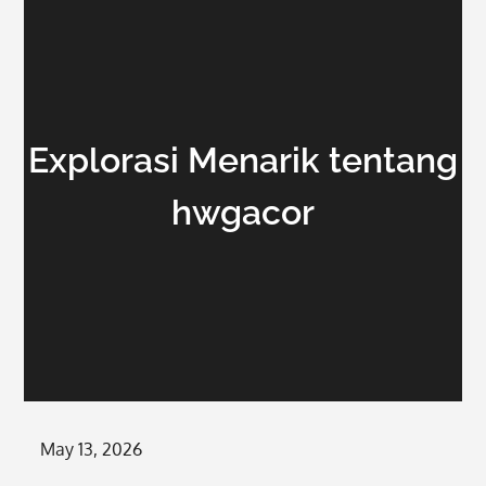
Explorasi Menarik tentang
hwgacor
Posted
May 13, 2026
on