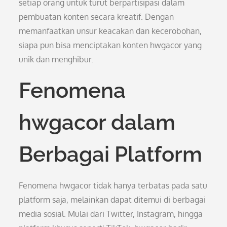
setiap orang untuk turut berpartisipasi dalam
pembuatan konten secara kreatif. Dengan
memanfaatkan unsur keacakan dan kecerobohan,
siapa pun bisa menciptakan konten hwgacor yang
unik dan menghibur.
Fenomena
hwgacor dalam
Berbagai Platform
Fenomena hwgacor tidak hanya terbatas pada satu
platform saja, melainkan dapat ditemui di berbagai
media sosial. Mulai dari Twitter, Instagram, hingga