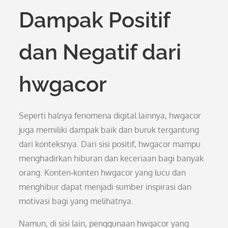
Dampak Positif
dan Negatif dari
hwgacor
Seperti halnya fenomena digital lainnya, hwgacor
juga memiliki dampak baik dan buruk tergantung
dari konteksnya. Dari sisi positif, hwgacor mampu
menghadirkan hiburan dan keceriaan bagi banyak
orang. Konten-konten hwgacor yang lucu dan
menghibur dapat menjadi sumber inspirasi dan
motivasi bagi yang melihatnya.
Namun, di sisi lain, penggunaan hwgacor yang