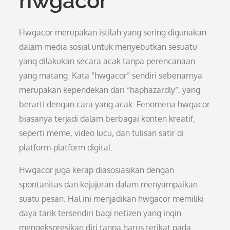
hwgacor
Hwgacor merupakan istilah yang sering digunakan
dalam media sosial untuk menyebutkan sesuatu
yang dilakukan secara acak tanpa perencanaan
yang matang. Kata “hwgacor” sendiri sebenarnya
merupakan kependekan dari “haphazardly”, yang
berarti dengan cara yang acak. Fenomena hwgacor
biasanya terjadi dalam berbagai konten kreatif,
seperti meme, video lucu, dan tulisan satir di
platform-platform digital.
Hwgacor juga kerap diasosiasikan dengan
spontanitas dan kejujuran dalam menyampaikan
suatu pesan. Hal ini menjadikan hwgacor memiliki
daya tarik tersendiri bagi netizen yang ingin
mengekspresikan diri tanpa harus terikat pada