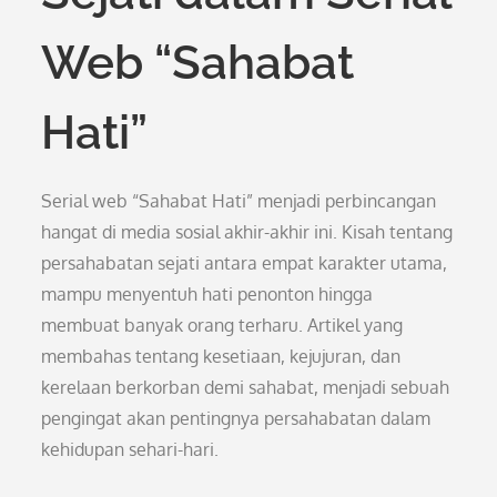
Web “Sahabat
Hati”
Serial web “Sahabat Hati” menjadi perbincangan
hangat di media sosial akhir-akhir ini. Kisah tentang
persahabatan sejati antara empat karakter utama,
mampu menyentuh hati penonton hingga
membuat banyak orang terharu. Artikel yang
membahas tentang kesetiaan, kejujuran, dan
kerelaan berkorban demi sahabat, menjadi sebuah
pengingat akan pentingnya persahabatan dalam
kehidupan sehari-hari.