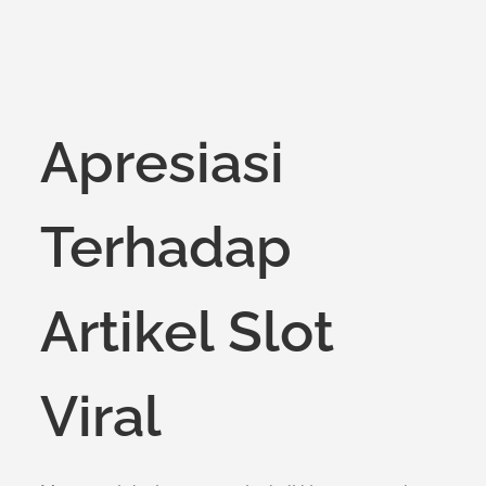
Apresiasi
Terhadap
Artikel Slot
Viral