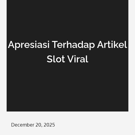
Apresiasi Terhadap Artikel
Slot Viral
Posted
December 20, 2025
on