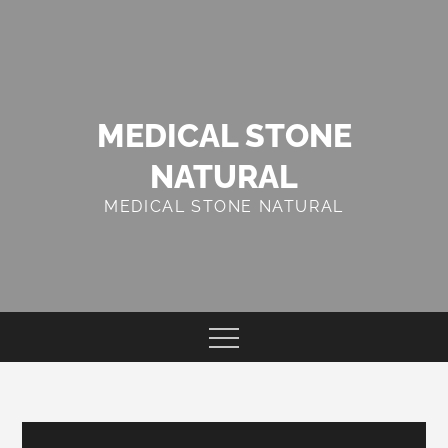
Skip
to
content
MEDICAL STONE
NATURAL
MEDICAL STONE NATURAL