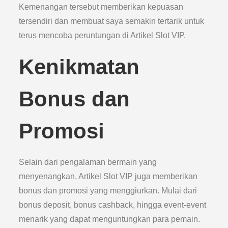
Kemenangan tersebut memberikan kepuasan
tersendiri dan membuat saya semakin tertarik untuk
terus mencoba peruntungan di Artikel Slot VIP.
Kenikmatan
Bonus dan
Promosi
Selain dari pengalaman bermain yang
menyenangkan, Artikel Slot VIP juga memberikan
bonus dan promosi yang menggiurkan. Mulai dari
bonus deposit, bonus cashback, hingga event-event
menarik yang dapat menguntungkan para pemain.