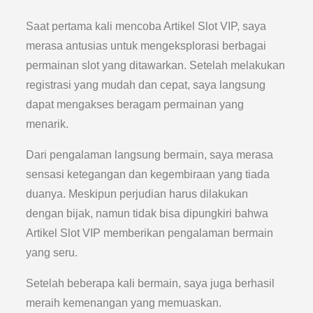
Saat pertama kali mencoba Artikel Slot VIP, saya
merasa antusias untuk mengeksplorasi berbagai
permainan slot yang ditawarkan. Setelah melakukan
registrasi yang mudah dan cepat, saya langsung
dapat mengakses beragam permainan yang
menarik.
Dari pengalaman langsung bermain, saya merasa
sensasi ketegangan dan kegembiraan yang tiada
duanya. Meskipun perjudian harus dilakukan
dengan bijak, namun tidak bisa dipungkiri bahwa
Artikel Slot VIP memberikan pengalaman bermain
yang seru.
Setelah beberapa kali bermain, saya juga berhasil
meraih kemenangan yang memuaskan.