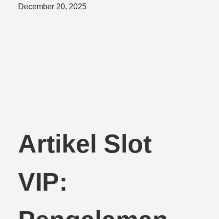
Posted
December 20, 2025
on
Artikel Slot
VIP: