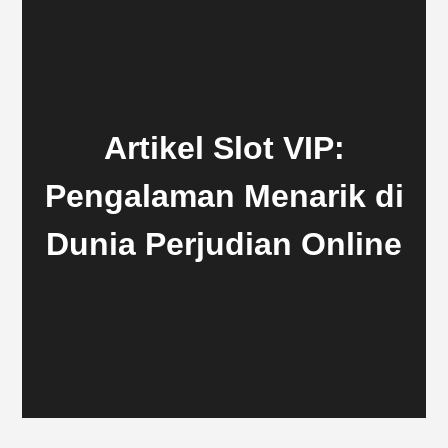
Artikel Slot VIP:
Pengalaman Menarik di
Dunia Perjudian Online