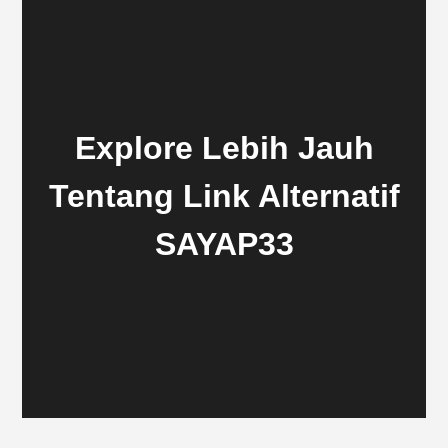
Explore Lebih Jauh
Tentang Link Alternatif
SAYAP33