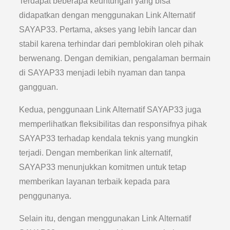
Terdapat beberapa keuntungan yang bisa
didapatkan dengan menggunakan Link Alternatif
SAYAP33. Pertama, akses yang lebih lancar dan
stabil karena terhindar dari pemblokiran oleh pihak
berwenang. Dengan demikian, pengalaman bermain
di SAYAP33 menjadi lebih nyaman dan tanpa
gangguan.
Kedua, penggunaan Link Alternatif SAYAP33 juga
memperlihatkan fleksibilitas dan responsifnya pihak
SAYAP33 terhadap kendala teknis yang mungkin
terjadi. Dengan memberikan link alternatif,
SAYAP33 menunjukkan komitmen untuk tetap
memberikan layanan terbaik kepada para
penggunanya.
Selain itu, dengan menggunakan Link Alternatif