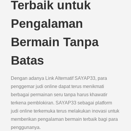
Terbaik untuk
Pengalaman
Bermain Tanpa
Batas
Dengan adanya Link Alternatif SAYAP33, para
penggemar judi online dapat terus menikmati
berbagai permainan seru tanpa harus khawatir
terkena pemblokiran. SAYAP33 sebagai platform
judi online terkemuka terus melakukan inovasi untuk
memberikan pengalaman bermain terbaik bagi para
penggunanya.