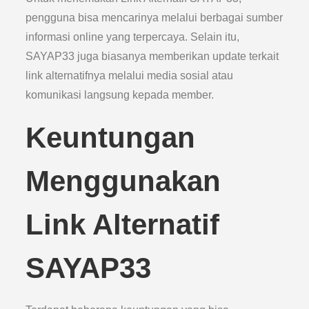
pengguna bisa mencarinya melalui berbagai sumber
informasi online yang terpercaya. Selain itu,
SAYAP33 juga biasanya memberikan update terkait
link alternatifnya melalui media sosial atau
komunikasi langsung kepada member.
Keuntungan
Menggunakan
Link Alternatif
SAYAP33