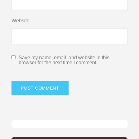
Website
Save my name, email, and website in this
browser for the next time I comment.