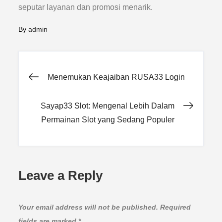
seputar layanan dan promosi menarik.
By
admin
Post
Menemukan Keajaiban RUSA33 Login
navigation
Sayap33 Slot: Mengenal Lebih Dalam
Permainan Slot yang Sedang Populer
Leave a Reply
Your email address will not be published.
Required
fields are marked
*