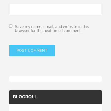
Save my name, email, and website in this
browser for the next time I comment.
BLOGROLL