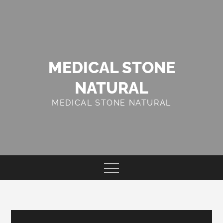
Skip
to
content
MEDICAL STONE
NATURAL
MEDICAL STONE NATURAL