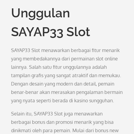
Unggulan
SAYAP33 Slot
SAYAP33 Slot menawarkan berbagai fitur menarik
yang membedakannya dari permainan slot online
lainnya. Salah satu fitur unggulannya adalah
tampilan grafis yang sangat atraktif dan memukau.
Dengan desain yang modern dan detail, pemain
benar-benar akan merasakan pengalaman bermain
yang nyata seperti berada di kasino sungguhan.
Selain itu, SAYAP33 Slot juga menawarkan
berbagai bonus dan promosi menarik yang bisa
dinikmati oleh para pemain. Mulai dari bonus new