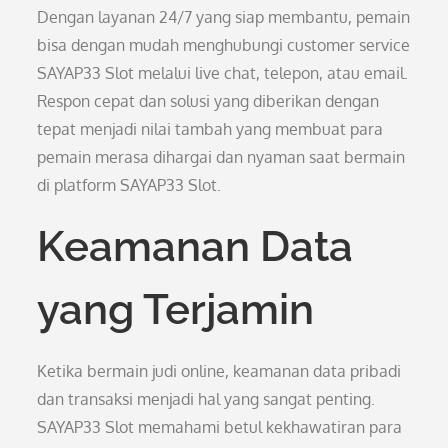
Dengan layanan 24/7 yang siap membantu, pemain
bisa dengan mudah menghubungi customer service
SAYAP33 Slot melalui live chat, telepon, atau email.
Respon cepat dan solusi yang diberikan dengan
tepat menjadi nilai tambah yang membuat para
pemain merasa dihargai dan nyaman saat bermain
di platform SAYAP33 Slot.
Keamanan Data
yang Terjamin
Ketika bermain judi online, keamanan data pribadi
dan transaksi menjadi hal yang sangat penting.
SAYAP33 Slot memahami betul kekhawatiran para