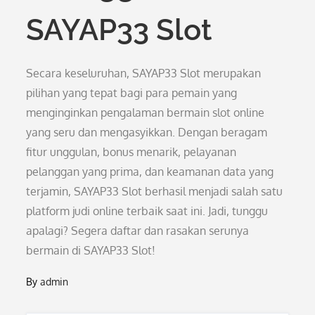
SAYAP33 Slot
Secara keseluruhan, SAYAP33 Slot merupakan
pilihan yang tepat bagi para pemain yang
menginginkan pengalaman bermain slot online
yang seru dan mengasyikkan. Dengan beragam
fitur unggulan, bonus menarik, pelayanan
pelanggan yang prima, dan keamanan data yang
terjamin, SAYAP33 Slot berhasil menjadi salah satu
platform judi online terbaik saat ini. Jadi, tunggu
apalagi? Segera daftar dan rasakan serunya
bermain di SAYAP33 Slot!
By
admin