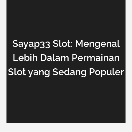
Sayap33 Slot: Mengenal
Lebih Dalam Permainan
Slot yang Sedang Populer