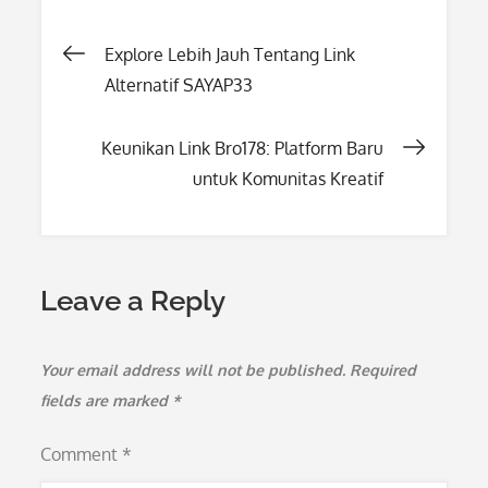
Post
Explore Lebih Jauh Tentang Link
Alternatif SAYAP33
navigation
Keunikan Link Bro178: Platform Baru
untuk Komunitas Kreatif
Leave a Reply
Your email address will not be published.
Required
fields are marked
*
Comment
*