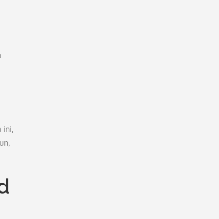
a
ini,
un,
d