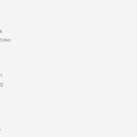
uk
 toko-
n
ng
,