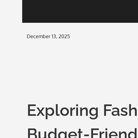
Posted
December 13, 2025
on
Exploring Fas
Budget-Friend