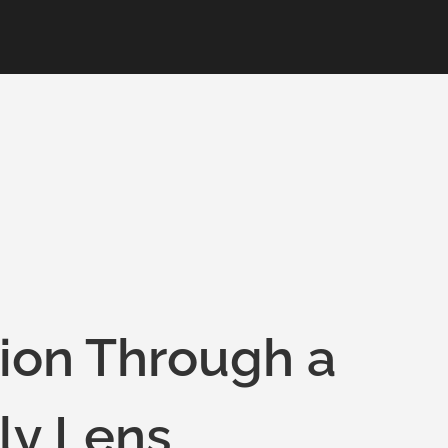
hion Through a
ly Lens