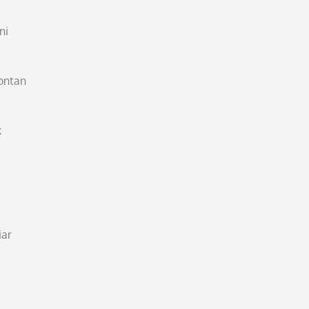
ni
ontan
k
iar