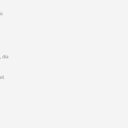
i.
 dia
il