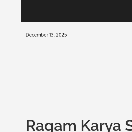
Posted
December 13, 2025
on
Ragam Karya S