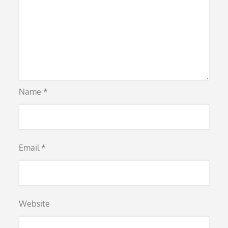
Name
*
Email
*
Website