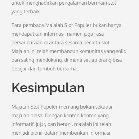
untuk menghadirkan pengalaman bermain slot
yang terbaik.
Para pembaca Majalah Slot Populer bukan hanya
mendapatkan informasi, namun juga rasa
persaudaraan di antara sesama pecinta slot.
Majalah ini telah membangun komunitas yang solid
dan saling mendukung, di mana setiap orang bisa
belajar dan tumbuh bersama.
Kesimpulan
Majalah Slot Populer memang bukan sekadar
majalah biasa. Dengan konten-konten yang
informatif, jujur, dan berani, majalah ini telah
menjadi pionir dalam memberikan informasi