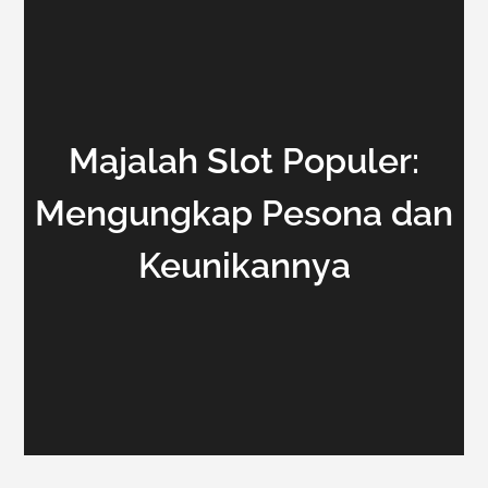
Majalah Slot Populer:
Mengungkap Pesona dan
Keunikannya