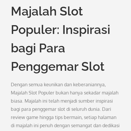
Majalah Slot
Populer: Inspirasi
bagi Para
Penggemar Slot
Dengan semua keunikan dan keberaniannya,
Majalah Slot Populer bukan hanya sekadar majalah
biasa. Majalah ini telah menjadi sumber inspirasi
bagi para penggemar slot di seluruh dunia. Dari
review game hingga tips bermain, setiap halaman
di majalah ini penuh dengan semangat dan dedikasi