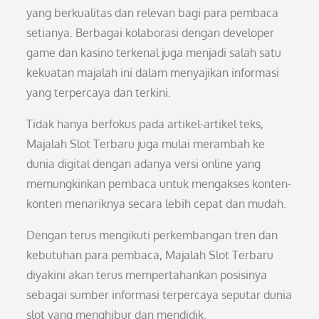
yang berkualitas dan relevan bagi para pembaca
setianya. Berbagai kolaborasi dengan developer
game dan kasino terkenal juga menjadi salah satu
kekuatan majalah ini dalam menyajikan informasi
yang terpercaya dan terkini.
Tidak hanya berfokus pada artikel-artikel teks,
Majalah Slot Terbaru juga mulai merambah ke
dunia digital dengan adanya versi online yang
memungkinkan pembaca untuk mengakses konten-
konten menariknya secara lebih cepat dan mudah.
Dengan terus mengikuti perkembangan tren dan
kebutuhan para pembaca, Majalah Slot Terbaru
diyakini akan terus mempertahankan posisinya
sebagai sumber informasi terpercaya seputar dunia
slot yang menghibur dan mendidik.