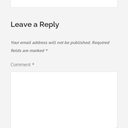
Leave a Reply
Your email address will not be published.
Required
fields are marked
*
Comment
*