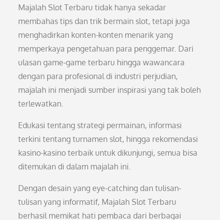
Majalah Slot Terbaru tidak hanya sekadar
membahas tips dan trik bermain slot, tetapi juga
menghadirkan konten-konten menarik yang
memperkaya pengetahuan para penggemar. Dari
ulasan game-game terbaru hingga wawancara
dengan para profesional di industri perjudian,
majalah ini menjadi sumber inspirasi yang tak boleh
terlewatkan.
Edukasi tentang strategi permainan, informasi
terkini tentang turnamen slot, hingga rekomendasi
kasino-kasino terbaik untuk dikunjungi, semua bisa
ditemukan di dalam majalah ini.
Dengan desain yang eye-catching dan tulisan-
tulisan yang informatif, Majalah Slot Terbaru
berhasil memikat hati pembaca dari berbagai