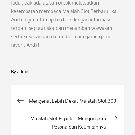
Jadi, tidak ada alasan untuk melewatkan
kesempatan membaca Majalah Slot Terbaru jika
Anda ingin tetap up-to-date dengan informasi
terbaru seputar slot dan menambah wawasan
serta kesenangan dalam bermain game-game
favorit Anda!
By
admin
Post
Mengenal Lebih Dekat Majalah Slot 303
navigation
Majalah Slot Populer: Mengungkap
Pesona dan Keunikannya