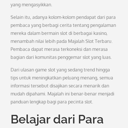
yang mengasyikkan.
Selain itu, adanya kolom-kolom pendapat dari para
pembaca yang berbagi cerita tentang pengalaman
mereka dalam bermain slot di berbagai kasino,
menambah nilai lebih pada Majalah Slot Terbaru.
Pembaca dapat merasa terkoneksi dan merasa
bagian dari komunitas penggemar slot yang luas.
Dari ulasan game slot yang sedang trend hingga
tips untuk meningkatkan peluang menang, semua
informasi tersebut disajikan secara menarik dan
mudah dipahami. Majalah ini benar-benar menjadi
panduan lengkap bagi para pecinta slot.
Belajar dari Para