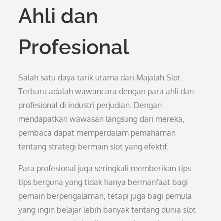
Ahli dan
Profesional
Salah satu daya tarik utama dari Majalah Slot
Terbaru adalah wawancara dengan para ahli dan
profesional di industri perjudian. Dengan
mendapatkan wawasan langsung dari mereka,
pembaca dapat memperdalam pemahaman
tentang strategi bermain slot yang efektif.
Para profesional juga seringkali memberikan tips-
tips berguna yang tidak hanya bermanfaat bagi
pemain berpengalaman, tetapi juga bagi pemula
yang ingin belajar lebih banyak tentang dunia slot