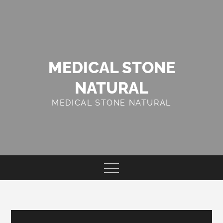
Skip
to
content
MEDICAL STONE
NATURAL
MEDICAL STONE NATURAL