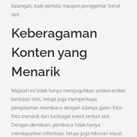
kalangan, baik pemula maupun penggemar berat
slot.
Keberagaman
Konten yang
Menarik
Majalah ini tidak hanya menyuguhkan artikel-artikel
berbasis teks, tetapi juga memperkaya
pengalaman membaca dengan adanya galeri foto-
foto menarik dari berbagai event terkait slot.
Dengan demikian, pembaca tidak hanya
mendapatkan informasi, tetapi juga hiburan visual