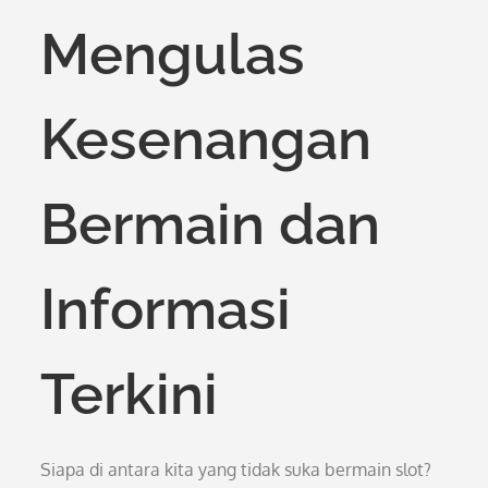
Mengulas
Kesenangan
Bermain dan
Informasi
Terkini
Siapa di antara kita yang tidak suka bermain slot?