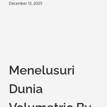
Posted
December 13, 2025
on
Menelusuri
Dunia