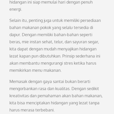
hidangan ini siap memulai hari dengan penuh
energi.
Selain itu, penting juga untuk memiliki persediaan
bahan makanan pokok yang selalu tersedia di
dapur. Dengan memiliki bahan-bahan seperti
beras, mie instan sehat, telur, dan sayuran segar,
kita dapat dengan mudah menyajikan hidangan
lezat kapan pun dibutuhkan. Prinsip sederhana ini
akan membantu mengurangi stres ketika harus
memikirkan menu makanan.
Memasak dengan gaya santai bukan berarti
mengorbankan rasa dan kualitas. Dengan sedikit
kreativitas dan pemahaman akan bahan makanan,
kita bisa menciptakan hidangan yang lezat tanpa
harus merasa terbebani.