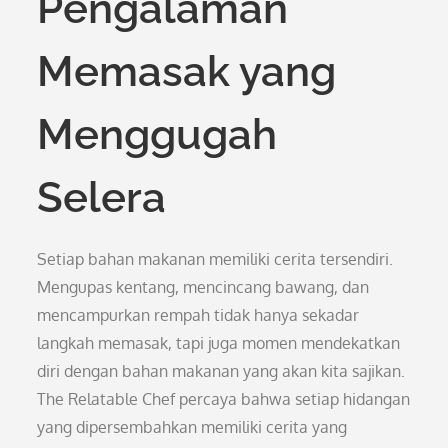
Pengalaman
Memasak yang
Menggugah
Selera
Setiap bahan makanan memiliki cerita tersendiri.
Mengupas kentang, mencincang bawang, dan
mencampurkan rempah tidak hanya sekadar
langkah memasak, tapi juga momen mendekatkan
diri dengan bahan makanan yang akan kita sajikan.
The Relatable Chef percaya bahwa setiap hidangan
yang dipersembahkan memiliki cerita yang