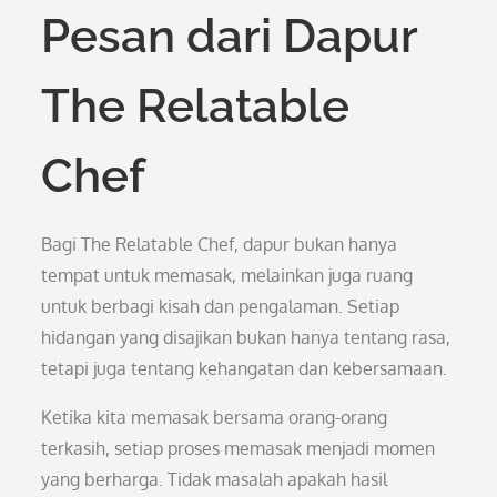
Pesan dari Dapur
The Relatable
Chef
Bagi The Relatable Chef, dapur bukan hanya
tempat untuk memasak, melainkan juga ruang
untuk berbagi kisah dan pengalaman. Setiap
hidangan yang disajikan bukan hanya tentang rasa,
tetapi juga tentang kehangatan dan kebersamaan.
Ketika kita memasak bersama orang-orang
terkasih, setiap proses memasak menjadi momen
yang berharga. Tidak masalah apakah hasil