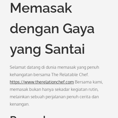
Memasak
dengan Gaya
yang Santai
Selamat datang di dunia memasak yang penuh
kehangatan bersama The Relatable Chef.
https://www.therelationchef.com
Bersama kami,
memasak bukan hanya sekadar kegiatan rutin,
melainkan sebuah perjalanan penuh cerita dan
kenangan.