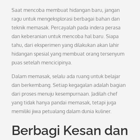
Saat mencoba membuat hidangan baru, jangan
ragu untuk mengeksplorasi berbagai bahan dan
teknik memasak. Percayalah pada indera perasa
dan keberanian untuk mencoba hal baru. Siapa
tahu, dari eksperimen yang dilakukan akan lahir
hidangan spesial yang membuat orang tersenyum
puas setelah mencicipinya.
Dalam memasak, selalu ada ruang untuk belajar
dan berkembang. Setiap kegagalan adalah bagian
dari proses menuju kesempurnaan. Jadilah chef
yang tidak hanya pandai memasak, tetapi juga
memiliki jiwa petualang dalam dunia kuliner.
Berbagi Kesan dan