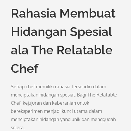
Rahasia Membuat
Hidangan Spesial
ala The Relatable
Chef
Setiap chef memiliki rahasia tersendiri dalam
menciptakan hidangan spesial. Bagi The Relatable
Chef, kejujuran dan keberanian untuk
bereksperimen menjadi kunci utama dalam
menciptakan hidangan yang unik dan menggugah
selera.