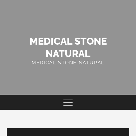
Skip
to
content
MEDICAL STONE
NATURAL
MEDICAL STONE NATURAL