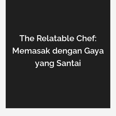
The Relatable Chef:
Memasak dengan Gaya
yang Santai