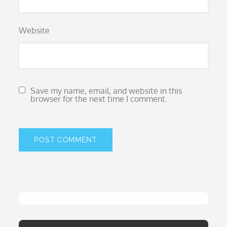
Website
Save my name, email, and website in this
browser for the next time I comment.